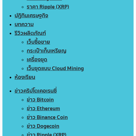
ราคา Ripple (XRP)
ปฏิทินเศรษฐกิจ
บทความ
รีวิวผลิตภัณฑ์
เว็บซื้อขาย
กระเป๋าเก็บเหรียญ
เครื่องขุด
เว็บขุดแบบ Cloud Mining
ห้องเรียน
ข่าวคริปโตเคอเรนซี่
ข่าว Bitcoin
ข่าว Ethereum
ข่าว Binance Coin
ข่าว Dogecoin
ข่าว Ripple (XRP)