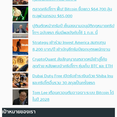
ตลาดคริปโทฯ ฟื้น! Bitcoin ยื้อแถว $64,700 ลุ้น
ทะลุผ่านกรอบ $65,000
ปูตินตัดหน้าทรัมป์ เซ็นลงนามอนุมัติกฎหมายคริป
โทฯ ฉบับแรก เริ่มมีผลบังคับใช้ 1 ก.ย. นี้
Strategy เข้าร่วม Invest America สมทบทุน
8,200 บาท/ปี เข้าบัญชีทรัมป์แจกบุตรพนักงาน
CryptoQuant ส่งสัญญาณตลาดหมีเข้าสู่โค้ง
สุดท้าย หลังพบเจ้าคริปโทฯ ซุ่มเก็บ BTC และ ETH
Dubai Duty Free เปิดรับชำระเงินด้วย Shiba Inu
และคริปโตอื่นรวม 30 สกุลเป็นครั้งแรก
Tom Lee เตือนควอนตัมอาจเจาะระบบ Bitcoin ได้
ในปี 2028
เป้าหมายของเรา