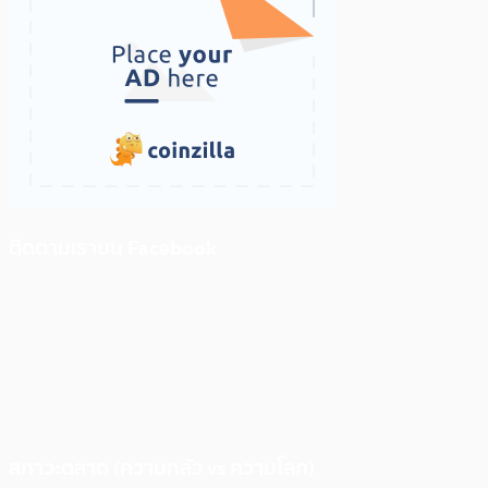
ติดตามเราบน Facebook
สภาวะตลาด (ความกลัว vs ความโลภ)