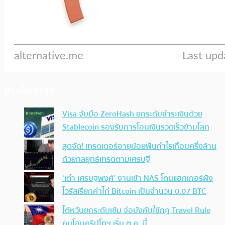
ประเด็นล่าสุด
Visa จับมือ ZeroHash ยกระดับชำระเงินด้วย
Stablecoin รองรับการโอนเงินรวดเร็วข้ามโลก
สุดจัด! เทรดเดอร์อายุน้อยฟันกำไรเกือบครึ่งล้าน
ด้วยกลยุทธ์เทรดตามเศรษฐี
‘เต๋า เศรษฐพงศ์’ งานเข้า NAS โดนแฮกเกอร์ฝัง
ไวรัสเรียกค่าไถ่ Bitcoin เป็นจำนวน 0.07 BTC
ไต้หวันยกระดับเข้ม จ่อบังคับใช้กฏ Travel Rule
คุมโอนคริปโทฯ เริ่ม ต.ค. นี้