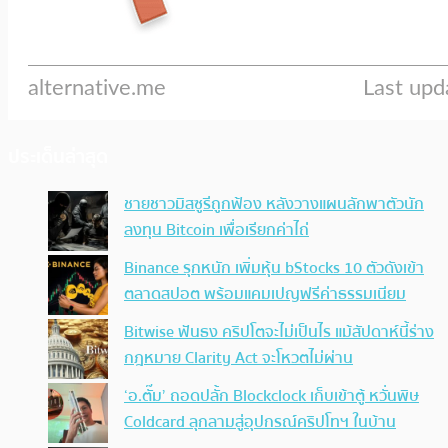
ประเด็นล่าสุด
ชายชาวมิสซูรีถูกฟ้อง หลังวางแผนลักพาตัวนัก
ลงทุน Bitcoin เพื่อเรียกค่าไถ่
Binance รุกหนัก เพิ่มหุ้น bStocks 10 ตัวดังเข้า
ตลาดสปอต พร้อมแคมเปญฟรีค่าธรรมเนียม
Bitwise ฟันธง คริปโตจะไม่เป็นไร แม้สัปดาห์นี้ร่าง
กฎหมาย Clarity Act จะโหวตไม่ผ่าน
‘อ.ตั๊ม’ ถอดปลั้ก Blockclock เก็บเข้าตู้ หวั่นพิษ
Coldcard ลุกลามสู่อุปกรณ์คริปโทฯ ในบ้าน