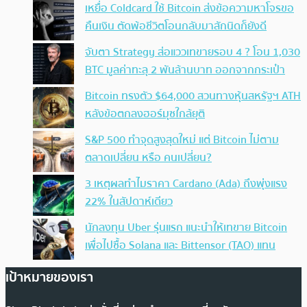
เหยื่อ Coldcard ใช้ Bitcoin ส่งข้อความหาโจรขอ
คืนเงิน ตัดพ้อชีวิตโอนกลับมาสักนิดก็ยังดี
จับตา Strategy ส่อแววเทขายรอบ 4 ? โอน 1,030
BTC มูลค่าทะลุ 2 พันล้านบาท ออกจากกระเป๋า
Bitcoin ทรงตัว $64,000 สวนทางหุ้นสหรัฐฯ ATH
หลังข้อตกลงฮอร์มุซใกล้ยุติ
S&P 500 ทำจุดสูงสุดใหม่ แต่ Bitcoin ไม่ตาม
ตลาดเปลี่ยน หรือ คนเปลี่ยน?
3 เหตุผลทำไมราคา Cardano (Ada) ถึงพุ่งแรง
22% ในสัปดาห์เดียว
นักลงทุน Uber รุ่นแรก แนะนำให้เทขาย Bitcoin
เพื่อไปซื้อ Solana และ Bittensor (TAO) แทน
เป้าหมายของเรา