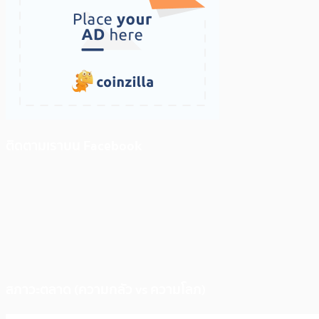
ติดตามเราบน Facebook
สภาวะตลาด (ความกลัว vs ความโลภ)