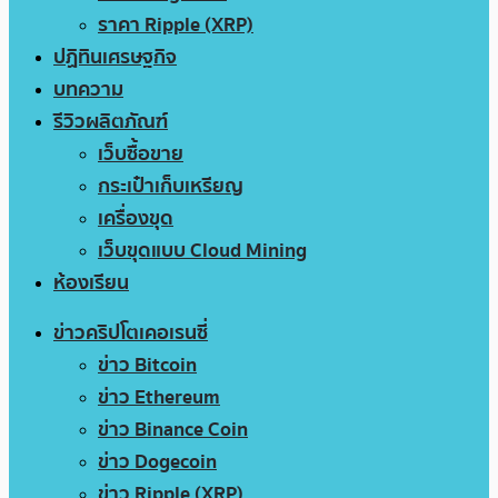
ราคา Ripple (XRP)
ปฏิทินเศรษฐกิจ
บทความ
รีวิวผลิตภัณฑ์
เว็บซื้อขาย
กระเป๋าเก็บเหรียญ
เครื่องขุด
เว็บขุดแบบ Cloud Mining
ห้องเรียน
ข่าวคริปโตเคอเรนซี่
ข่าว Bitcoin
ข่าว Ethereum
ข่าว Binance Coin
ข่าว Dogecoin
ข่าว Ripple (XRP)