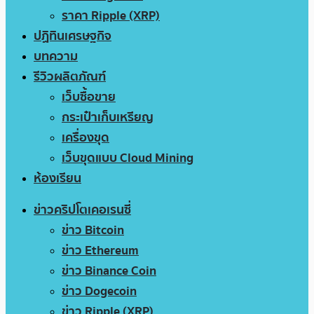
ราคา Ripple (XRP)
ปฏิทินเศรษฐกิจ
บทความ
รีวิวผลิตภัณฑ์
เว็บซื้อขาย
กระเป๋าเก็บเหรียญ
เครื่องขุด
เว็บขุดแบบ Cloud Mining
ห้องเรียน
ข่าวคริปโตเคอเรนซี่
ข่าว Bitcoin
ข่าว Ethereum
ข่าว Binance Coin
ข่าว Dogecoin
ข่าว Ripple (XRP)