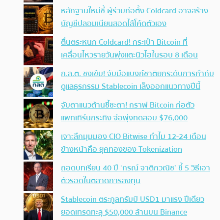
หลักฐานใหม่ชี้ ผู้ร่วมก่อตั้ง Coldcard อาจสร้าง
บัญชีปลอมเนียนสอดไส้โค้ดตัวเอง
ตื่นตระหนก Coldcard! กระเป๋า Bitcoin ที่
เคลื่อนไหวรายวันพุ่งแตะนิวไฮในรอบ 8 เดือน
ก.ล.ต. ชงเข้ม! จับมือแบงก์ชาติยกระดับการกำกับ
ดูแลธุรกรรม Stablecoin เล็งออกแนวทางปีนี้
จับตาแนวต้านชี้ชะตา! กราฟ Bitcoin ก่อตัว
แพทเทิร์นกระทิง จ่อพุ่งทดสอบ $76,000
เจาะลึกมุมมอง CIO Bitwise ทำไม 12-24 เดือน
ข้างหน้าคือ ยุคทองของ Tokenization
ถอดบทเรียน 40 ปี ‘กรณ์ จาติกวณิช’ ชี้ 5 วิธีเอา
ตัวรอดในตลาดการลงทุน
Stablecoin ตระกูลทรัมป์ USD1 มาแรง ปีเดียว
ยอดเทรดทะลุ $50,000 ล้านบน Binance