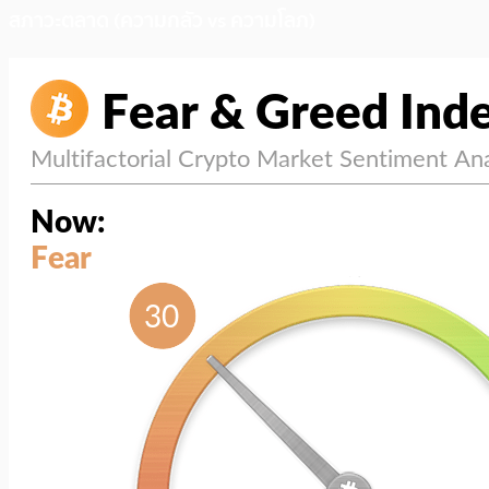
สภาวะตลาด (ความกลัว vs ความโลภ)