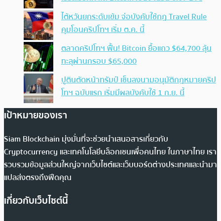
ไต้หวันยกระดับเข้ม จ่อบังคับใช้กฏ Travel Rule
คุมโอนคริปโทฯ เริ่ม ต.ค. นี้
ตลาดคริปโทฯ ฟื้น! Bitcoin ยื้อแถว $64,700 ลุ้น
ทะลุผ่านกรอบ $65,000
ปูตินตัดหน้าทรัมป์ เซ็นลงนามอนุมัติกฎหมายคริป
โทฯ ฉบับแรก เริ่มมีผลบังคับใช้ 1 ก.ย. นี้
เป้าหมายของเรา
Siam Blockchain มุ่งมั่นที่จะช่วยนำเสนอสารเกี่ยวกับ
Cryptocurrency และเทคโนโลยีบล็อกเชนเพื่อคนไทย ในภาษาไทย เรา
รวบรวมข้อมูลส่วนใหญ่จากเว็บไซต์และเว็บบอร์ดต่างประเทศและนำมา
แปลส่งตรงถึงฟีดคุณ
เกี่ยวกับเว็บไซต์นี้