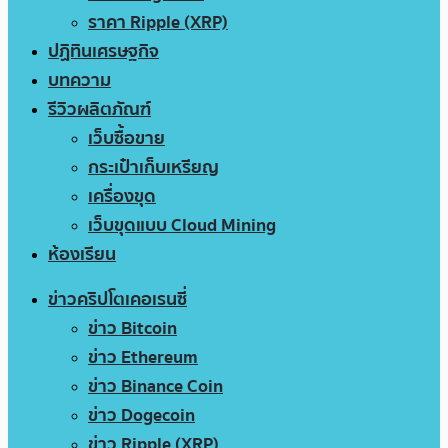
ราคา Ripple (XRP)
ปฏิทินเศรษฐกิจ
บทความ
รีวิวผลิตภัณฑ์
เว็บซื้อขาย
กระเป๋าเก็บเหรียญ
เครื่องขุด
เว็บขุดแบบ Cloud Mining
ห้องเรียน
ข่าวคริปโตเคอเรนซี่
ข่าว Bitcoin
ข่าว Ethereum
ข่าว Binance Coin
ข่าว Dogecoin
ข่าว Ripple (XRP)