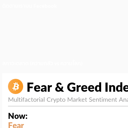
ติดตามเราบน Facebook
สภาวะตลาด (ความกลัว vs ความโลภ)