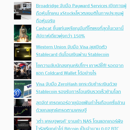
Broadridge จับมือ Payward Services เปิดทางผู้
ถือหุ้นโทเคน xStocksโหวตลงมติในการประชุมผู้
ถือหุ้นจริง
Cashcat ขึ้นแท่นเหรียญมีมที่โตแรงที่สุดในเวลานี้
สัปดาห์เดียวพุ่งกว่า 150%
Western Union จับมือ Visa ลุยเปิดตัว
Stablecard ดันโอนเงินผ่าน Stablecoin
ไขความลับนักลงทุนคริปโทฯ เกาหลีใต้! รอดจาก
แฮก Coldcard Wallet ได้อย่างไร
Visa จับมือ ZeroHash ยกระดับชำระเงินด้วย
Stablecoin รองรับการโอนเงินรวดเร็วข้ามโลก
สุดจัด! เทรดเดอร์อายุน้อยฟันกำไรเกือบครึ่งล้าน
ด้วยกลยุทธ์เทรดตามเศรษฐี
‘เต๋า เศรษฐพงศ์’ งานเข้า NAS โดนแฮกเกอร์ฝัง
ไวรัสเรียกค่าไถ่ Bitcoin เป็นจำนวน 0.07 BTC