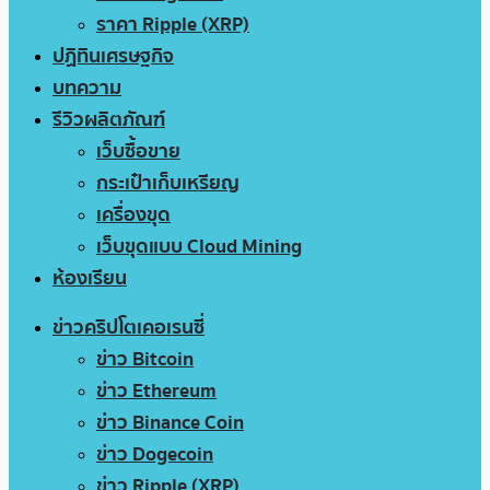
ราคา Ripple (XRP)
ปฏิทินเศรษฐกิจ
บทความ
รีวิวผลิตภัณฑ์
เว็บซื้อขาย
กระเป๋าเก็บเหรียญ
เครื่องขุด
เว็บขุดแบบ Cloud Mining
ห้องเรียน
ข่าวคริปโตเคอเรนซี่
ข่าว Bitcoin
ข่าว Ethereum
ข่าว Binance Coin
ข่าว Dogecoin
ข่าว Ripple (XRP)