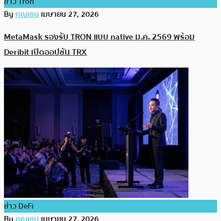
ข่าว Tron
By
คุณเชน
เมษายน 27, 2026
MetaMask รองรับ TRON แบบ native ม.ค. 2569 พร้อม
Deribit เปิดออปชัน TRX
ข่าว DeFi
By
คุณเชน
เมษายน 27, 2026