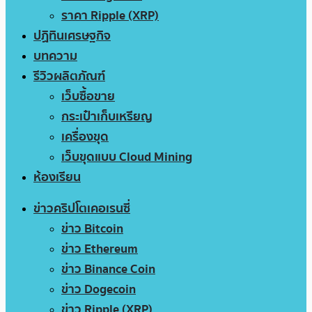
ราคา Ripple (XRP)
ปฏิทินเศรษฐกิจ
บทความ
รีวิวผลิตภัณฑ์
เว็บซื้อขาย
กระเป๋าเก็บเหรียญ
เครื่องขุด
เว็บขุดแบบ Cloud Mining
ห้องเรียน
ข่าวคริปโตเคอเรนซี่
ข่าว Bitcoin
ข่าว Ethereum
ข่าว Binance Coin
ข่าว Dogecoin
ข่าว Ripple (XRP)