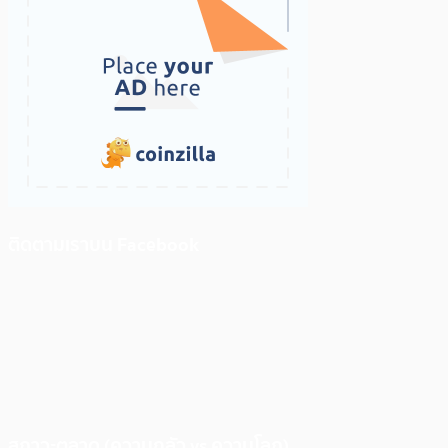
ติดตามเราบน Facebook
สภาวะตลาด (ความกลัว vs ความโลภ)