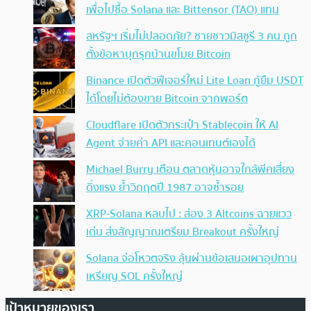
เพื่อไปซื้อ Solana และ Bittensor (TAO) แทน
สหรัฐฯ เริ่มไม่ปลอดภัย? ชายชาวมิสซูรี 3 คน ถูก
ตั้งข้อหาบุกรุกบ้านขโมย Bitcoin
Binance เปิดตัวฟีเจอร์ใหม่ Lite Loan กู้ยืม USDT
ได้โดยไม่ต้องขาย Bitcoin จากพอร์ต
Cloudflare เปิดตัวกระเป๋า Stablecoin ให้ AI
Agent จ่ายค่า API และคอนเทนต์เองได้
Michael Burry เตือน ตลาดหุ้นอาจใกล้พีคเสี่ยง
ดิ่งแรง ย้ำวิกฤตปี 1987 อาจซ้ำรอย
XRP-Solana หลบไป : ส่อง 3 Altcoins ฉายแวว
เด่น ส่งสัญญาณเตรียม Breakout ครั้งใหญ่
Solana จ่อโหวตจริง ลุ้นผ่านข้อเสนอเผาอุปทาน
เหรียญ SOL ครั้งใหญ่
เป้าหมายของเรา