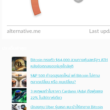
ประเด็นล่าสุด
Bitcoin ทรงตัว $64,000 สวนทางหุ้นสหรัฐฯ ATH
หลังข้อตกลงฮอร์มุซใกล้ยุติ
S&P 500 ทำจุดสูงสุดใหม่ แต่ Bitcoin ไม่ตาม
ตลาดเปลี่ยน หรือ คนเปลี่ยน?
3 เหตุผลทำไมราคา Cardano (Ada) ถึงพุ่งแรง
22% ในสัปดาห์เดียว
นักลงทุน Uber รุ่นแรก แนะนำให้เทขาย Bitcoin