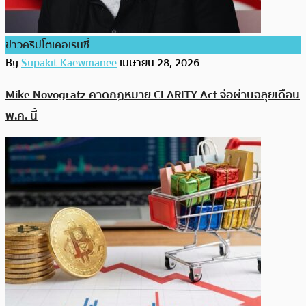
ข่าวคริปโตเคอเรนซี่
By
Supakit Kaewmanee
เมษายน 28, 2026
Mike Novogratz คาดกฎหมาย CLARITY Act จ่อผ่านฉลุยเดือน
พ.ค. นี้