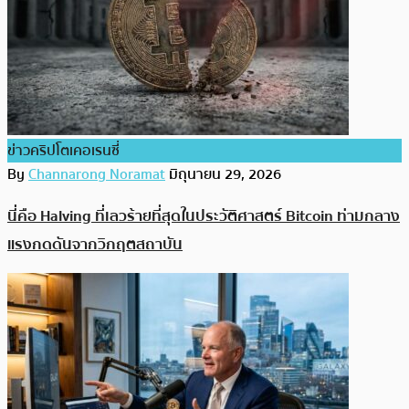
ข่าวคริปโตเคอเรนซี่
By
Channarong Noramat
มิถุนายน 29, 2026
นี่คือ Halving ที่เลวร้ายที่สุดในประวัติศาสตร์ Bitcoin ท่ามกลาง
แรงกดดันจากวิกฤตสถาบัน