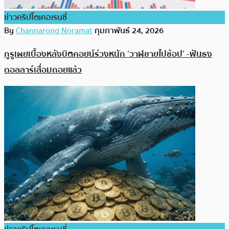
ข่าวคริปโตเคอเรนซี่
By
Channarong Noramat
กุมภาพันธ์ 24, 2026
กูรูเผยเบื้องหลังบิตคอยน์ร่วงหนัก ‘วาฬขายไปช้อป’ -ฟันธง
ดอลลาร์เสื่อมถอยแล้ว