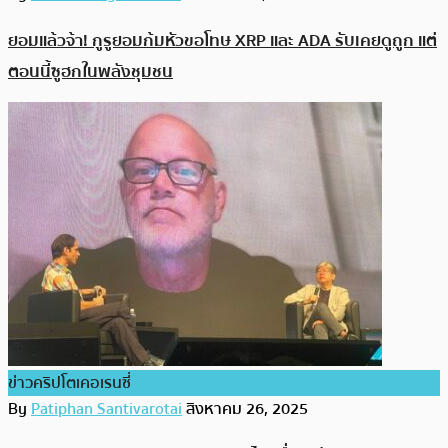
ยอมแล้วจ้า! กูรูยอมก้มหัวขอโทษ XRP และ ADA รับเคยดูถูก แต่
ตอนนี้ซูฮกในพลังชุมชน
ข่าวคริปโตเคอเรนซี่
By
Patiphan Santivarotai
สิงหาคม 26, 2025