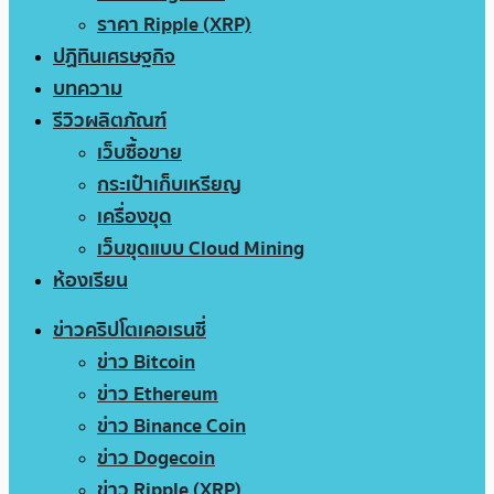
ราคา Ripple (XRP)
ปฏิทินเศรษฐกิจ
บทความ
รีวิวผลิตภัณฑ์
เว็บซื้อขาย
กระเป๋าเก็บเหรียญ
เครื่องขุด
เว็บขุดแบบ Cloud Mining
ห้องเรียน
ข่าวคริปโตเคอเรนซี่
ข่าว Bitcoin
ข่าว Ethereum
ข่าว Binance Coin
ข่าว Dogecoin
ข่าว Ripple (XRP)