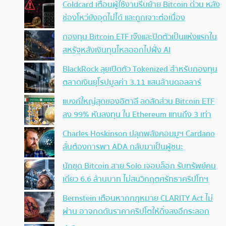
Coldcard เตือนผู้ใช้งานรีบย้าย Bitcoin ด่วน หลัง
ช่องโหว่ยังอุดไม่ได้ และถูกเจาะต่อเนื่อง
กองทุน Bitcoin ETF เจ๊งและปิดตัวเป็นแห่งแรกใน
สหรัฐหลังเงินทุนไหลออกไปฝั่ง AI
BlackRock ลุยเปิดตัว Tokenized สำหรับกองทุน
ตลาดเงินยุโรปมูลค่า 3.11 แสนล้านดอลลาร์
แบงก์ใหญ่สุดของอิตาลี ลดสัดส่วน Bitcoin ETF
ลง 99% หันลงทุน ใน Ethereum แทนถึง 3 เท่า
Charles Hoskinson ปลุกพลังคอมมูฯ Cardano
ลั่นต้องการพา ADA กลับมาเป็นผู้ชนะ
นักขุด Bitcoin สาย Solo เจอบล็อก รับทรัพย์คน
เดียว 6.6 ล้านบาท ไม่สนวิกฤตศรัทธาคริปโทฯ
Bernstein เตือนหากกฎหมาย CLARITY Act ไม่
ผ่าน อาจกดดันราคาคริปโตให้ดิ่งลงอีกระลอก