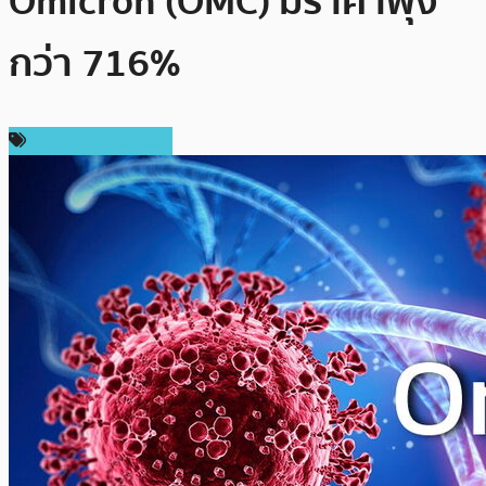
Omicron (OMC) มีราคาพุ่ง
กว่า 716%
ข่าวคริปโตเคอเรนซี่