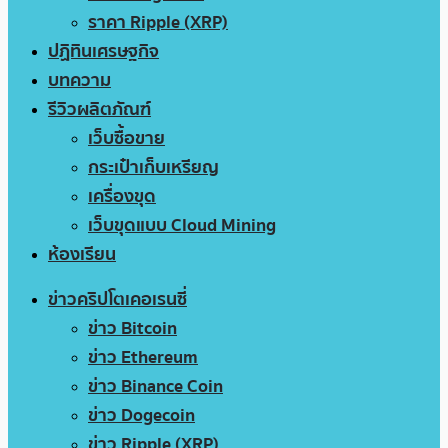
ราคา Ripple (XRP)
ปฏิทินเศรษฐกิจ
บทความ
รีวิวผลิตภัณฑ์
เว็บซื้อขาย
กระเป๋าเก็บเหรียญ
เครื่องขุด
เว็บขุดแบบ Cloud Mining
ห้องเรียน
ข่าวคริปโตเคอเรนซี่
ข่าว Bitcoin
ข่าว Ethereum
ข่าว Binance Coin
ข่าว Dogecoin
ข่าว Ripple (XRP)