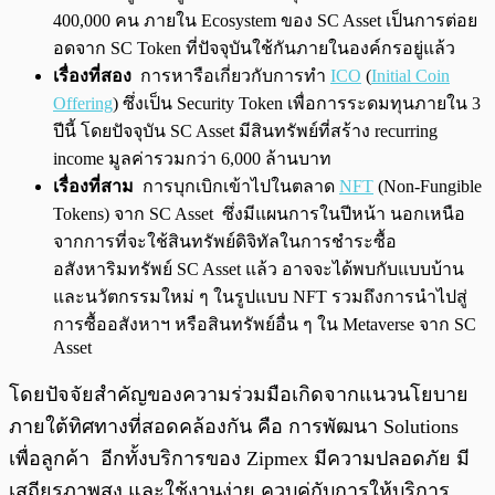
400,000 คน ภายใน Ecosystem ของ SC Asset เป็นการต่อย
อดจาก SC Token ที่ปัจจุบันใช้กันภายในองค์กรอยู่แล้ว
เรื่องที่สอง
การหารือเกี่ยวกับการทำ
ICO
(
Initial Coin
Offering
) ซึ่งเป็น Security Token เพื่อการระดมทุนภายใน 3
ปีนี้ โดยปัจจุบัน SC Asset มีสินทรัพย์ที่สร้าง recurring
income มูลค่ารวมกว่า 6,000 ล้านบาท
เรื่องที่สาม
การบุกเบิกเข้าไปในตลาด
NFT
(Non-Fungible
Tokens) จาก SC Asset ซึ่งมีแผนการในปีหน้า นอกเหนือ
จากการที่จะใช้สินทรัพย์ดิจิทัลในการชำระซื้อ
อสังหาริมทรัพย์ SC Asset แล้ว อาจจะได้พบกับแบบบ้าน
และนวัตกรรมใหม่ ๆ ในรูปแบบ NFT รวมถึงการนำไปสู่
การซื้ออสังหาฯ หรือสินทรัพย์อื่น ๆ ใน Metaverse จาก SC
Asset
โดยปัจจัยสำคัญของความร่วมมือเกิดจากแนวนโยบาย
ภายใต้ทิศทางที่สอดคล้องกัน คือ การพัฒนา Solutions
เพื่อลูกค้า อีกทั้งบริการของ Zipmex มีความปลอดภัย มี
เสถียรภาพสูง และใช้งานง่าย ควบคู่กับการให้บริการ