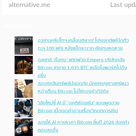
ประเด็นล่าสุด
อวสานคริปโทฯ เกลื่อนตลาด! โปรเจกต์แห่ปิดตัว
ทะลุ 100 แห่ง หลังแฮ็กระบาด-เงินทุนหดหาย
กลยุทธ์ ‘ถือทน’ แตกพ่าย Empery บริษัทคลัง
Bitcoin เทขาย 1,635 BTC เหลือในพอร์ตไม่ถึง
ครึ่ง
สอบตกสินทรัพย์ปลอดภัย นักเศรษฐศาสตร์แนว
หน้าเตือน Bitcoin ไม่ใช่ทองคำดิจิทัล
วิจัยใหม่ชี้ AI มี “อคติซ่อนเร้น” แอบพูดอวย
Bitcoin เมื่อเจอคำถามเรื่องวิกฤตการเงิน
ลองให้ AI ทายราคา Bitcoin สิ้นปี 2026 ส่องคำ
ตอบสุดอึ้ง