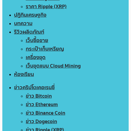
ราคา Ripple (XRP)
ปฏิทินเศรษฐกิจ
บทความ
รีวิวผลิตภัณฑ์
เว็บซื้อขาย
กระเป๋าเก็บเหรียญ
เครื่องขุด
เว็บขุดแบบ Cloud Mining
ห้องเรียน
ข่าวคริปโตเคอเรนซี่
ข่าว Bitcoin
ข่าว Ethereum
ข่าว Binance Coin
ข่าว Dogecoin
ข่าว Ripple (XRP)