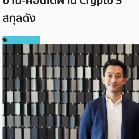
บ้าน-คอนโดผ่าน Crypto 5
สกุลดัง
Press Release