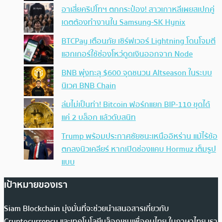
อาเสี่ยคริปโทฯ ตกกระป๋อง! สาวเกาหลีเผยสเปกคู่
เดตต้องทำงานใน Samsung-SK Hynix
BTCPay เตือนภัย เซิร์ฟเวอร์ Lightning โดนโจมตี
แฮกเกอร์ใช้ช่องโหว่ดูดเงินออกจาก Node
BNB พุ่งทะลุ $600 จุดชนวน Altseason ในระบบ
นิเวศ BNB Chain
ล่มไม่เป็นท่า! Bitcoin ฟอร์กแยก BIP-110 ขุดได้
แค่ 2 บล็อก แล้วดับสนิท
Trump พร้อมประกาศชัยชนะเหนืออิหร่าน แม้ไร้ข้อ
ตกลงนิวเคลียร์ หากเปิดช่องแคบ Hormuz เต็มรูป
แบบ
เป้าหมายของเรา
Siam Blockchain มุ่งมั่นที่จะช่วยนำเสนอสารเกี่ยวกับ
Cryptocurrency และเทคโนโลยีบล็อกเชนเพื่อคนไทย ในภาษาไทย เรา