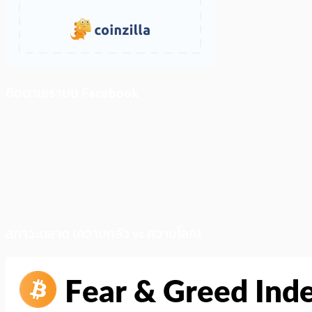
ติดตามเราบน Facebook
สภาวะตลาด (ความกลัว vs ความโลภ)