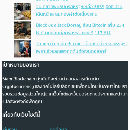
จีนเทขายพันธบัตรสหรัฐฯเหลือ $659,000 ล้าน
เดินหน้าสะสมทองคำต่อเนื่องแทน
Block ของ Jack Dorsey ช้อน Bitcoin เพิ่ม 234
BTC ดันยอดถือครองรวมแตะ 9,117 BTC
Trump ย้ำจุดยืน Bitcoin “เป็นสิ่งดีสำหรับสหรัฐฯ”
เพราะช่วยลดแรงกดดันต่อเงินดอลลาร์
เป้าหมายของเรา
Siam Blockchain มุ่งมั่นที่จะช่วยนำเสนอสารเกี่ยวกับ
Cryptocurrency และเทคโนโลยีบล็อกเชนเพื่อคนไทย ในภาษาไทย เรา
รวบรวมข้อมูลส่วนใหญ่จากเว็บไซต์และเว็บบอร์ดต่างประเทศและนำมา
แปลส่งตรงถึงฟีดคุณ
เกี่ยวกับเว็บไซต์นี้
ทีมงาน
ติดต่อเรา