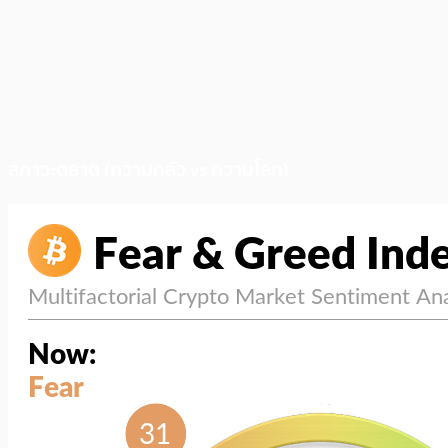
สภาวะตลาด (ความกลัว vs ความโลภ)