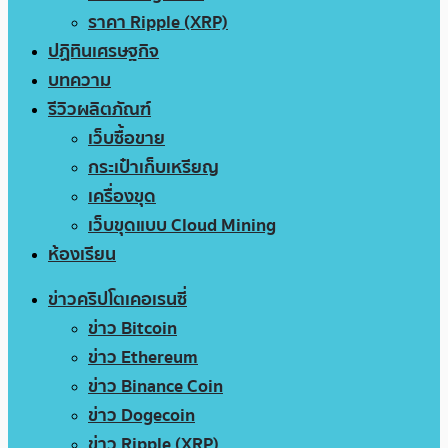
ราคา Ripple (XRP)
ปฏิทินเศรษฐกิจ
บทความ
รีวิวผลิตภัณฑ์
เว็บซื้อขาย
กระเป๋าเก็บเหรียญ
เครื่องขุด
เว็บขุดแบบ Cloud Mining
ห้องเรียน
ข่าวคริปโตเคอเรนซี่
ข่าว Bitcoin
ข่าว Ethereum
ข่าว Binance Coin
ข่าว Dogecoin
ข่าว Ripple (XRP)