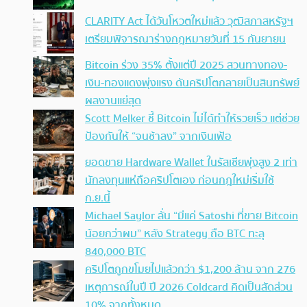
CLARITY Act ได้วันโหวตใหม่แล้ว วุฒิสภาสหรัฐฯ
เตรียมพิจารณาร่างกฎหมายวันที่ 15 กันยายน
Bitcoin ร่วง 35% ตั้งแต่ปี 2025 สวนทางทอง-
เงิน-ทองแดงพุ่งแรง ดันคริปโตกลายเป็นสินทรัพย์
ผลงานแย่สุด
Scott Melker ชี้ Bitcoin ไม่ได้ทำให้รวยเร็ว แต่ช่วย
ป้องกันให้ “จนช้าลง” จากเงินเฟ้อ
ยอดขาย Hardware Wallet ในรัสเซียพุ่งสูง 2 เท่า
นักลงทุนแห่ถือคริปโตเอง ก่อนกฎใหม่เริ่มใช้
ก.ย.นี้
Michael Saylor ลั่น “มีแค่ Satoshi ที่ขาย Bitcoin
น้อยกว่าผม” หลัง Strategy ถือ BTC ทะลุ
840,000 BTC
คริปโตถูกขโมยไปแล้วกว่า $1,200 ล้าน จาก 276
เหตุการณ์ในปี ปี 2026 Coldcard คิดเป็นสัดส่วน
10% จากทั้งหมด