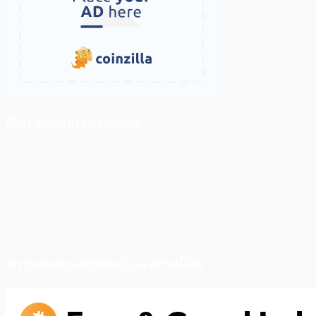
ติดตามเราบน Facebook
สภาวะตลาด (ความกลัว vs ความโลภ)