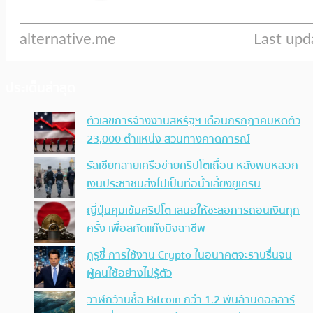
ประเด็นล่าสุด
ตัวเลขการจ้างงานสหรัฐฯ เดือนกรกฎาคมหดตัว
23,000 ตำแหน่ง สวนทางคาดการณ์
รัสเซียทลายเครือข่ายคริปโตเถื่อน หลังพบหลอก
เงินประชาชนส่งไปเป็นท่อน้ำเลี้ยงยูเครน
ญี่ปุ่นคุมเข้มคริปโต เสนอให้ชะลอการถอนเงินทุก
ครั้ง เพื่อสกัดแก๊งมิจฉาชีพ
กูรูชี้ การใช้งาน Crypto ในอนาคตจะราบรื่นจน
ผู้คนใช้อย่างไม่รู้ตัว
วาฬกว้านซื้อ Bitcoin กว่า 1.2 พันล้านดอลลาร์