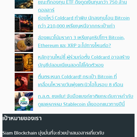
ขณะที่กองทุน ETF ดึงดูดเงินทุนกว่า 750 ล้าน
ดอลลาร์
ช่องโหว่ Coldcard ทำพิษ นักลงทุนโอน Bitcoin
กว่า 210,000 เหรียญหนีจากกระเป๋าเก่า
ส่องแนวโน้มราคา 3 เหรียญคริปโทฯ Bitcoin,
Ethereum และ XRP จะไปทางไหนต่อ?
หลักฐานใหม่ชี้ ผู้ร่วมก่อตั้ง Coldcard อาจสร้าง
บัญชีปลอมเนียนสอดไส้โค้ดตัวเอง
ตื่นตระหนก Coldcard! กระเป๋า Bitcoin ที่
เคลื่อนไหวรายวันพุ่งแตะนิวไฮในรอบ 8 เดือน
ก.ล.ต. ชงเข้ม! จับมือแบงก์ชาติยกระดับการกำกับ
ดูแลธุรกรรม Stablecoin เล็งออกแนวทางปีนี้
เป้าหมายของเรา
Siam Blockchain มุ่งมั่นที่จะช่วยนำเสนอสารเกี่ยวกับ