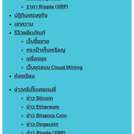
ราคา Ripple (XRP)
ปฏิทินเศรษฐกิจ
บทความ
รีวิวผลิตภัณฑ์
เว็บซื้อขาย
กระเป๋าเก็บเหรียญ
เครื่องขุด
เว็บขุดแบบ Cloud Mining
ห้องเรียน
ข่าวคริปโตเคอเรนซี่
ข่าว Bitcoin
ข่าว Ethereum
ข่าว Binance Coin
ข่าว Dogecoin
ข่าว Ripple (XRP)