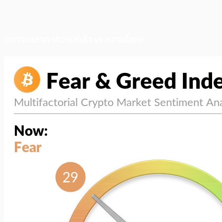
สภาวะตลาด (ความกลัว vs ความโลภ)