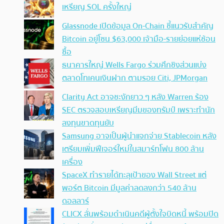
เหรียญ SOL ครั้งใหญ่
Glassnode เปิดข้อมูล On-Chain ชี้แนวรับสำคัญ
Bitcoin อยู่โซน $63,000 เจ้ามือ-รายย่อยแห่ช้อน
ซื้อ
ธนาคารใหญ่ Wells Fargo ร่วมศึกชิงส่วนแบ่ง
ตลาดโทเคนเงินฝาก ตามรอย Citi, JPMorgan
Clarity Act อาจชะงักยาว ๆ หลัง Warren ร้อง
SEC ตรวจสอบเหรียญมีมของทรัมป์ เพราะทำนัก
ลงทุนขาดทุนยับ
Samsung อาจเป็นผู้นำแจกจ่าย Stablecoin หลัง
เตรียมเพิ่มฟีเจอร์ใหม่ในสมาร์ทโฟน 800 ล้าน
เครื่อง
SpaceX ทำรายได้ทะลุเป้าของ Wall Street แต่
พอร์ต Bitcoin มีมูลค่าลดลงกว่า 540 ล้าน
ดอลลาร์
CLICX ลั่นพร้อมดำเนินคดีผู้ตั้งใจบิดหนี้ พร้อมปิด