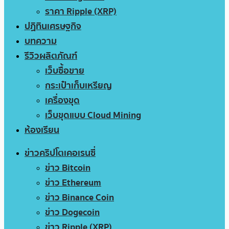
ราคา Ripple (XRP)
ปฏิทินเศรษฐกิจ
บทความ
รีวิวผลิตภัณฑ์
เว็บซื้อขาย
กระเป๋าเก็บเหรียญ
เครื่องขุด
เว็บขุดแบบ Cloud Mining
ห้องเรียน
ข่าวคริปโตเคอเรนซี่
ข่าว Bitcoin
ข่าว Ethereum
ข่าว Binance Coin
ข่าว Dogecoin
ข่าว Ripple (XRP)