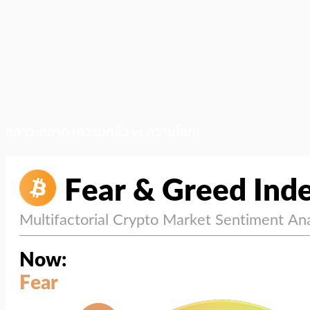
สภาวะตลาด (ความกลัว vs ความโลภ)