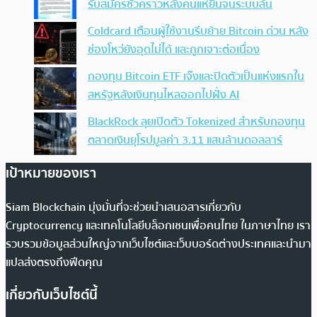
รับสมัครชั่วคราวหลังคนแห่ยื่นจนระบบล้น
Coldcard เตือนผู้ใช้งานรีบย้าย Bitcoin ด่วน หลัง
ช่องโหว่ยังอุดไม่ได้ และถูกเจาะต่อเนื่อง
กองทุน Bitcoin ETF เจ๊งและปิดตัวเป็นแห่งแรกใน
สหรัฐหลังเงินทุนไหลออกไปฝั่ง AI
BlackRock ลุยเปิดตัว Tokenized สำหรับกองทุน
ตลาดเงินยุโรปมูลค่า 3.11 แสนล้านดอลลาร์
เป้าหมายของเรา
Siam Blockchain มุ่งมั่นที่จะช่วยนำเสนอสารเกี่ยวกับ
Cryptocurrency และเทคโนโลยีบล็อกเชนเพื่อคนไทย ในภาษาไทย เรา
รวบรวมข้อมูลส่วนใหญ่จากเว็บไซต์และเว็บบอร์ดต่างประเทศและนำมา
แปลส่งตรงถึงฟีดคุณ
เกี่ยวกับเว็บไซต์นี้