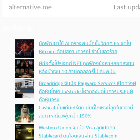
ประเด็นล่าสุด
นักพัฒนาใช้ AI ตรวจพบบั๊กขั้นวิกฤต 85 จุดใน
Bitcoin เตือนสถานการณ์เข้าขั้นเลวร้าย
ผู้ก่อตั้งโปรเจกต์ NFT ถูกฟ้องข้อหาหลอกลงทุน
หลังนำเงิน 10 ล้านดอลลาร์ไปเล่นพนัน
Broadridge จับมือ Payward Services เปิดทางผู้
ถือหุ้นโทเคน xStocksโหวตลงมติในการประชุมผู้
ถือหุ้นจริง
Cashcat ขึ้นแท่นเหรียญมีมที่โตแรงที่สุดในเวลานี้
สัปดาห์เดียวพุ่งกว่า 150%
Western Union จับมือ Visa ลุยเปิดตัว
Stablecard ดันโอนเงินผ่าน Stablecoin