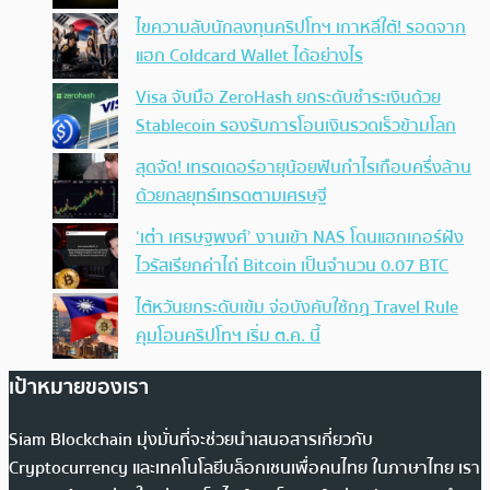
ไขความลับนักลงทุนคริปโทฯ เกาหลีใต้! รอดจาก
แฮก Coldcard Wallet ได้อย่างไร
Visa จับมือ ZeroHash ยกระดับชำระเงินด้วย
Stablecoin รองรับการโอนเงินรวดเร็วข้ามโลก
สุดจัด! เทรดเดอร์อายุน้อยฟันกำไรเกือบครึ่งล้าน
ด้วยกลยุทธ์เทรดตามเศรษฐี
‘เต๋า เศรษฐพงศ์’ งานเข้า NAS โดนแฮกเกอร์ฝัง
ไวรัสเรียกค่าไถ่ Bitcoin เป็นจำนวน 0.07 BTC
ไต้หวันยกระดับเข้ม จ่อบังคับใช้กฏ Travel Rule
คุมโอนคริปโทฯ เริ่ม ต.ค. นี้
เป้าหมายของเรา
Siam Blockchain มุ่งมั่นที่จะช่วยนำเสนอสารเกี่ยวกับ
Cryptocurrency และเทคโนโลยีบล็อกเชนเพื่อคนไทย ในภาษาไทย เรา