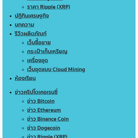
ราคา Ripple (XRP)
ปฏิทินเศรษฐกิจ
บทความ
รีวิวผลิตภัณฑ์
เว็บซื้อขาย
กระเป๋าเก็บเหรียญ
เครื่องขุด
เว็บขุดแบบ Cloud Mining
ห้องเรียน
ข่าวคริปโตเคอเรนซี่
ข่าว Bitcoin
ข่าว Ethereum
ข่าว Binance Coin
ข่าว Dogecoin
ข่าว Ripple (XRP)