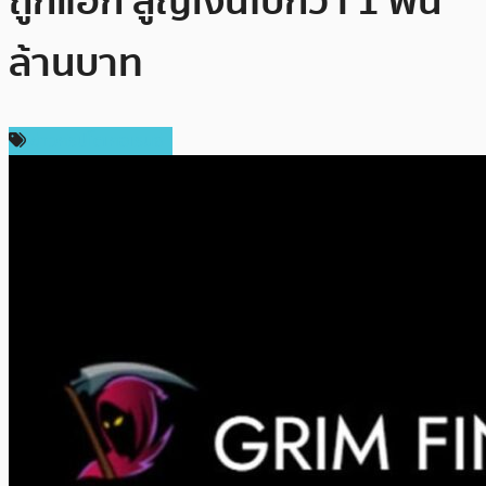
ถูกแฮก สูญเงินไปกว่า 1 พัน
ล้านบาท
ข่าวคริปโตเคอเรนซี่