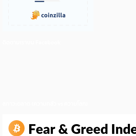
ติดตามเราบน Facebook
สภาวะตลาด (ความกลัว vs ความโลภ)