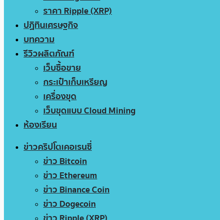
ราคา Ripple (XRP)
ปฏิทินเศรษฐกิจ
บทความ
รีวิวผลิตภัณฑ์
เว็บซื้อขาย
กระเป๋าเก็บเหรียญ
เครื่องขุด
เว็บขุดแบบ Cloud Mining
ห้องเรียน
ข่าวคริปโตเคอเรนซี่
ข่าว Bitcoin
ข่าว Ethereum
ข่าว Binance Coin
ข่าว Dogecoin
ข่าว Ripple (XRP)