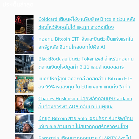
ประเด็นล่าสุด
Coldcard เตือนผู้ใช้งานรีบย้าย Bitcoin ด่วน หลัง
ช่องโหว่ยังอุดไม่ได้ และถูกเจาะต่อเนื่อง
กองทุน Bitcoin ETF เจ๊งและปิดตัวเป็นแห่งแรกใน
สหรัฐหลังเงินทุนไหลออกไปฝั่ง AI
BlackRock ลุยเปิดตัว Tokenized สำหรับกองทุน
ตลาดเงินยุโรปมูลค่า 3.11 แสนล้านดอลลาร์
แบงก์ใหญ่สุดของอิตาลี ลดสัดส่วน Bitcoin ETF
ลง 99% หันลงทุน ใน Ethereum แทนถึง 3 เท่า
Charles Hoskinson ปลุกพลังคอมมูฯ Cardano
ลั่นต้องการพา ADA กลับมาเป็นผู้ชนะ
นักขุด Bitcoin สาย Solo เจอบล็อก รับทรัพย์คน
เดียว 6.6 ล้านบาท ไม่สนวิกฤตศรัทธาคริปโทฯ
Bernstein เตือนหากกฎหมาย CLARITY Act ไม่