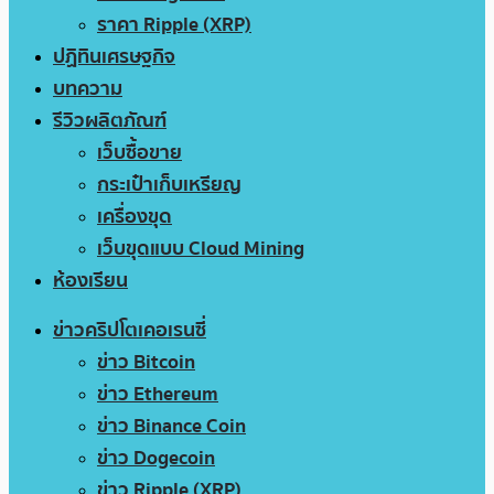
ราคา Ripple (XRP)
ปฏิทินเศรษฐกิจ
บทความ
รีวิวผลิตภัณฑ์
เว็บซื้อขาย
กระเป๋าเก็บเหรียญ
เครื่องขุด
เว็บขุดแบบ Cloud Mining
ห้องเรียน
ข่าวคริปโตเคอเรนซี่
ข่าว Bitcoin
ข่าว Ethereum
ข่าว Binance Coin
ข่าว Dogecoin
ข่าว Ripple (XRP)