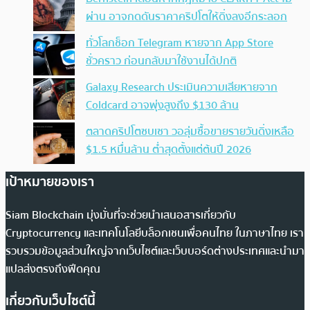
ผ่าน อาจกดดันราคาคริปโตให้ดิ่งลงอีกระลอก
ทั่วโลกช็อก Telegram หายจาก App Store
ชั่วคราว ก่อนกลับมาใช้งานได้ปกติ
Galaxy Research ประเมินความเสียหายจาก
Coldcard อาจพุ่งสูงถึง $130 ล้าน
ตลาดคริปโตซบเซา วอลุ่มซื้อขายรายวันดิ่งเหลือ
$1.5 หมื่นล้าน ต่ำสุดตั้งแต่ต้นปี 2026
เป้าหมายของเรา
Siam Blockchain มุ่งมั่นที่จะช่วยนำเสนอสารเกี่ยวกับ
Cryptocurrency และเทคโนโลยีบล็อกเชนเพื่อคนไทย ในภาษาไทย เรา
รวบรวมข้อมูลส่วนใหญ่จากเว็บไซต์และเว็บบอร์ดต่างประเทศและนำมา
แปลส่งตรงถึงฟีดคุณ
เกี่ยวกับเว็บไซต์นี้