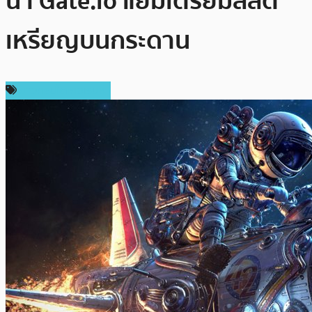
นำ Gate.io แย้มเตรียมลิสต์
เหรียญบนกระดาน
ข่าวคริปโตเคอเรนซี่