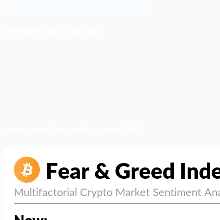
ติดตามเราบน Facebook
สภาวะตลาด (ความกลัว vs ความโลภ)