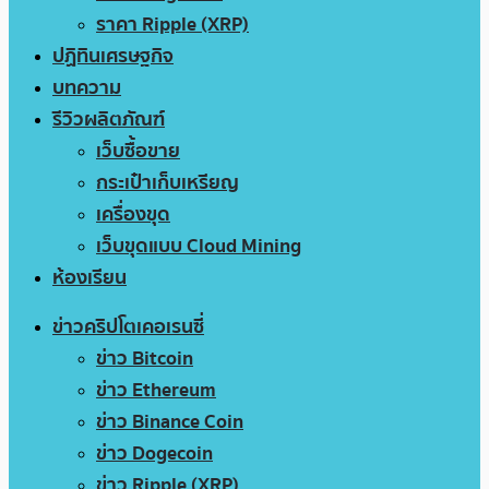
ราคา Ripple (XRP)
ปฏิทินเศรษฐกิจ
บทความ
รีวิวผลิตภัณฑ์
เว็บซื้อขาย
กระเป๋าเก็บเหรียญ
เครื่องขุด
เว็บขุดแบบ Cloud Mining
ห้องเรียน
ข่าวคริปโตเคอเรนซี่
ข่าว Bitcoin
ข่าว Ethereum
ข่าว Binance Coin
ข่าว Dogecoin
ข่าว Ripple (XRP)