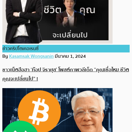
ข่าวคริปโตเคอเรนซี่
By
Kasamsak Wongsanin
มีนาคม 1, 2024
ชาวเน็ตฮือฮา ‘ท๊อป จิรายุส’ โพสต์ภาพวลีเด็ด “คุณเชื่อไหม ชีวิต
คุณจะเปลี่ยนไป” !