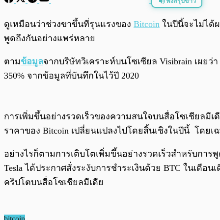
ฟังสรุปข่าว
พร้อมเล่น
ดูเหมือนว่าช่วงขาขึ้นที่รุนแรงของ
Bitcoin
ในปีนี้จะไม่ได้ผ
พูดถึงกันอย่างแพร่หลาย
ตาม
ข้อมูล
จากบริษัทวิเคราะห์บนโซเซียล Visibrain เผยว่า T
350% จากข้อมูลที่บันทึกในไว้ปี 2020
การเพิ่มขึ้นอย่างรวดเร็วของความสนใจบนสื่อโซเชียลมีเดี
ราคาของ Bitcoin เปลี่ยนแปลงไปโดยสิ้นเชิงในปีนี้ โดยเฉพา
อย่างไรก็ตามการเติบโตเพิ่มขึ้นอย่างรวดเร็วสำหรับการพูดถ
Tesla ได้ประกาศสั่งระงับการชำระเงินด้วย BTC ในเดือน
คริปโตบนสื่อโซเชียลมีเดีย
bitcoin