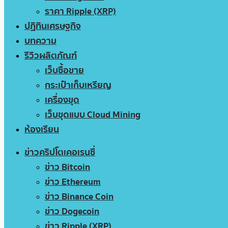
ราคา Ripple (XRP)
ปฏิทินเศรษฐกิจ
บทความ
รีวิวผลิตภัณฑ์
เว็บซื้อขาย
กระเป๋าเก็บเหรียญ
เครื่องขุด
เว็บขุดแบบ Cloud Mining
ห้องเรียน
ข่าวคริปโตเคอเรนซี่
ข่าว Bitcoin
ข่าว Ethereum
ข่าว Binance Coin
ข่าว Dogecoin
ข่าว Ripple (XRP)