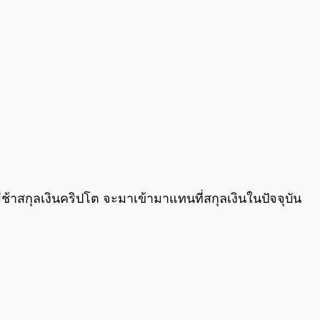
นไม่ช้าสกุลเงินคริปโต จะมาเข้ามาแทนที่สกุลเงินในปัจจุบัน