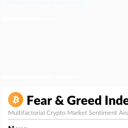
ติดตามเราบน Facebook
สภาวะตลาด (ความกลัว vs ความโลภ)