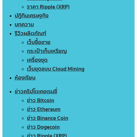
ราคา Ripple (XRP)
ปฏิทินเศรษฐกิจ
บทความ
รีวิวผลิตภัณฑ์
เว็บซื้อขาย
กระเป๋าเก็บเหรียญ
เครื่องขุด
เว็บขุดแบบ Cloud Mining
ห้องเรียน
ข่าวคริปโตเคอเรนซี่
ข่าว Bitcoin
ข่าว Ethereum
ข่าว Binance Coin
ข่าว Dogecoin
ข่าว Ripple (XRP)