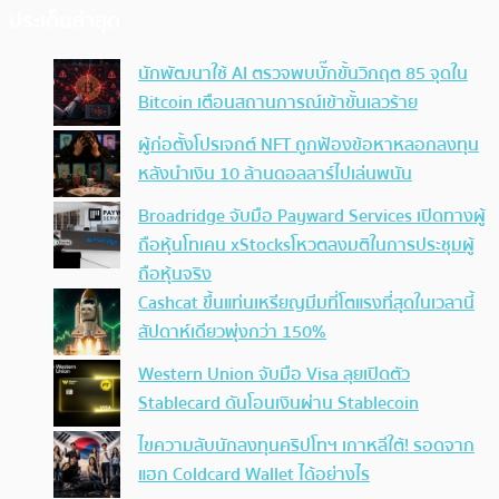
ประเด็นล่าสุด
นักพัฒนาใช้ AI ตรวจพบบั๊กขั้นวิกฤต 85 จุดใน
Bitcoin เตือนสถานการณ์เข้าขั้นเลวร้าย
ผู้ก่อตั้งโปรเจกต์ NFT ถูกฟ้องข้อหาหลอกลงทุน
หลังนำเงิน 10 ล้านดอลลาร์ไปเล่นพนัน
Broadridge จับมือ Payward Services เปิดทางผู้
ถือหุ้นโทเคน xStocksโหวตลงมติในการประชุมผู้
ถือหุ้นจริง
Cashcat ขึ้นแท่นเหรียญมีมที่โตแรงที่สุดในเวลานี้
สัปดาห์เดียวพุ่งกว่า 150%
Western Union จับมือ Visa ลุยเปิดตัว
Stablecard ดันโอนเงินผ่าน Stablecoin
ไขความลับนักลงทุนคริปโทฯ เกาหลีใต้! รอดจาก
แฮก Coldcard Wallet ได้อย่างไร