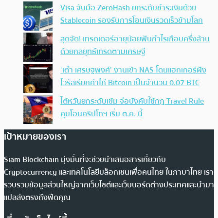
Visa จับมือ ZeroHash ยกระดับชำระเงินด้วย
Stablecoin รองรับการโอนเงินรวดเร็วข้ามโลก
สุดจัด! เทรดเดอร์อายุน้อยฟันกำไรเกือบครึ่งล้าน
ด้วยกลยุทธ์เทรดตามเศรษฐี
‘เต๋า เศรษฐพงศ์’ งานเข้า NAS โดนแฮกเกอร์ฝัง
ไวรัสเรียกค่าไถ่ Bitcoin เป็นจำนวน 0.07 BTC
ไต้หวันยกระดับเข้ม จ่อบังคับใช้กฏ Travel Rule
คุมโอนคริปโทฯ เริ่ม ต.ค. นี้
เป้าหมายของเรา
Siam Blockchain มุ่งมั่นที่จะช่วยนำเสนอสารเกี่ยวกับ
Cryptocurrency และเทคโนโลยีบล็อกเชนเพื่อคนไทย ในภาษาไทย เรา
รวบรวมข้อมูลส่วนใหญ่จากเว็บไซต์และเว็บบอร์ดต่างประเทศและนำมา
แปลส่งตรงถึงฟีดคุณ