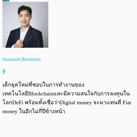
Kasamsak Wongsanin
เด็กยุคใหม่ที่ชอบในการทำงานของ
เทคโนโลยีBlockchainและมีความสนใจกับการลงทุนใน
โลกDeFi พร้อมทั้งเชื่อว่าDigital money จะมาแทนที่ Fiat
money ในอีกไม่กี่ปีข้างหน้า