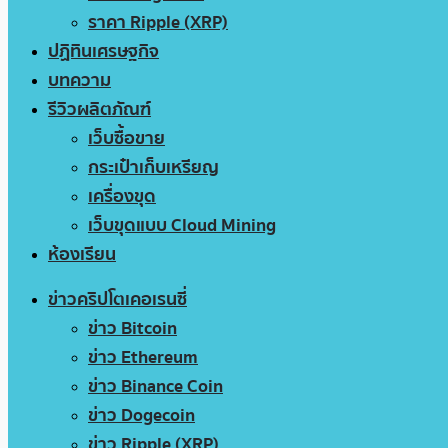
ราคา Ripple (XRP)
ปฏิทินเศรษฐกิจ
บทความ
รีวิวผลิตภัณฑ์
เว็บซื้อขาย
กระเป๋าเก็บเหรียญ
เครื่องขุด
เว็บขุดแบบ Cloud Mining
ห้องเรียน
ข่าวคริปโตเคอเรนซี่
ข่าว Bitcoin
ข่าว Ethereum
ข่าว Binance Coin
ข่าว Dogecoin
ข่าว Ripple (XRP)