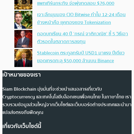
แพทเทิร์นกระทิง จ่อพุ่งทดสอบ $76,000
เจาะลึกมุมมอง CIO Bitwise ทำไม 12-24 เดือน
ข้างหน้าคือ ยุคทองของ Tokenization
ถอดบทเรียน 40 ปี ‘กรณ์ จาติกวณิช’ ชี้ 5 วิธีเอา
ตัวรอดในตลาดการลงทุน
Stablecoin ตระกูลทรัมป์ USD1 มาแรง ปีเดียว
ยอดเทรดทะลุ $50,000 ล้านบน Binance
เป้าหมายของเรา
Siam Blockchain มุ่งมั่นที่จะช่วยนำเสนอสารเกี่ยวกับ
Cryptocurrency และเทคโนโลยีบล็อกเชนเพื่อคนไทย ในภาษาไทย เรา
รวบรวมข้อมูลส่วนใหญ่จากเว็บไซต์และเว็บบอร์ดต่างประเทศและนำมา
แปลส่งตรงถึงฟีดคุณ
เกี่ยวกับเว็บไซต์นี้