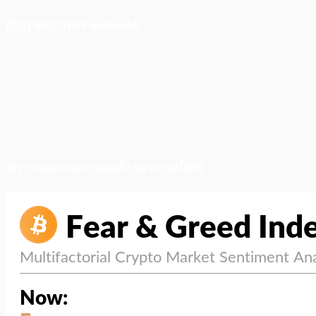
ติดตามเราบน Facebook
สภาวะตลาด (ความกลัว vs ความโลภ)