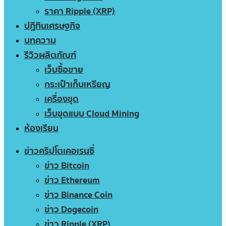
ราคา Ripple (XRP)
ปฏิทินเศรษฐกิจ
บทความ
รีวิวผลิตภัณฑ์
เว็บซื้อขาย
กระเป๋าเก็บเหรียญ
เครื่องขุด
เว็บขุดแบบ Cloud Mining
ห้องเรียน
ข่าวคริปโตเคอเรนซี่
ข่าว Bitcoin
ข่าว Ethereum
ข่าว Binance Coin
ข่าว Dogecoin
ข่าว Ripple (XRP)