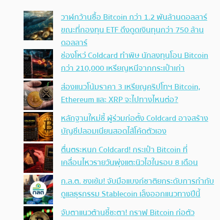
วาฬกว้านซื้อ Bitcoin กว่า 1.2 พันล้านดอลลาร์
ขณะที่กองทุน ETF ดึงดูดเงินทุนกว่า 750 ล้าน
ดอลลาร์
ช่องโหว่ Coldcard ทำพิษ นักลงทุนโอน Bitcoin
กว่า 210,000 เหรียญหนีจากกระเป๋าเก่า
ส่องแนวโน้มราคา 3 เหรียญคริปโทฯ Bitcoin,
Ethereum และ XRP จะไปทางไหนต่อ?
หลักฐานใหม่ชี้ ผู้ร่วมก่อตั้ง Coldcard อาจสร้าง
บัญชีปลอมเนียนสอดไส้โค้ดตัวเอง
ตื่นตระหนก Coldcard! กระเป๋า Bitcoin ที่
เคลื่อนไหวรายวันพุ่งแตะนิวไฮในรอบ 8 เดือน
ก.ล.ต. ชงเข้ม! จับมือแบงก์ชาติยกระดับการกำกับ
ดูแลธุรกรรม Stablecoin เล็งออกแนวทางปีนี้
จับตาแนวต้านชี้ชะตา! กราฟ Bitcoin ก่อตัว