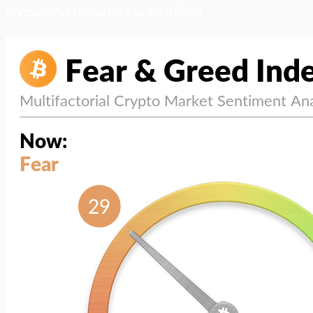
สภาวะตลาด (ความกลัว vs ความโลภ)