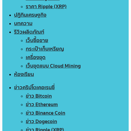
ราคา Ripple (XRP)
ปฏิทินเศรษฐกิจ
บทความ
รีวิวผลิตภัณฑ์
เว็บซื้อขาย
กระเป๋าเก็บเหรียญ
เครื่องขุด
เว็บขุดแบบ Cloud Mining
ห้องเรียน
ข่าวคริปโตเคอเรนซี่
ข่าว Bitcoin
ข่าว Ethereum
ข่าว Binance Coin
ข่าว Dogecoin
ข่าว Ripple (XRP)