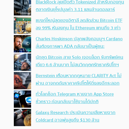
BlackRock ลุยเปิดตัว Tokenized สำหรับกองทุน
ตลาดเงินยุโรปมูลค่า 3.11 แสนล้านดอลลาร์
แบงก์ใหญ่สุดของอิตาลี ลดสัดส่วน Bitcoin ETF
ลง 99% หันลงทุน ใน Ethereum แทนถึง 3 เท่า
Charles Hoskinson ปลุกพลังคอมมูฯ Cardano
ลั่นต้องการพา ADA กลับมาเป็นผู้ชนะ
นักขุด Bitcoin สาย Solo เจอบล็อก รับทรัพย์คน
เดียว 6.6 ล้านบาท ไม่สนวิกฤตศรัทธาคริปโทฯ
Bernstein เตือนหากกฎหมาย CLARITY Act ไม่
ผ่าน อาจกดดันราคาคริปโตให้ดิ่งลงอีกระลอก
ทั่วโลกช็อก Telegram หายจาก App Store
ชั่วคราว ก่อนกลับมาใช้งานได้ปกติ
Galaxy Research ประเมินความเสียหายจาก
Coldcard อาจพุ่งสูงถึง $130 ล้าน