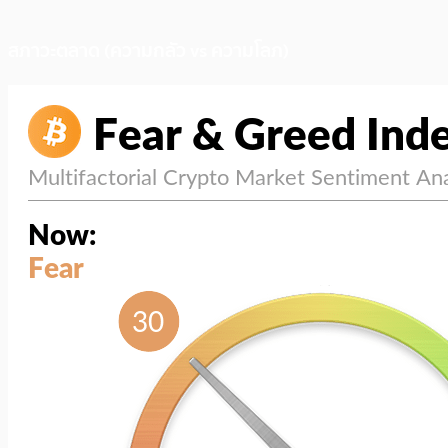
สภาวะตลาด (ความกลัว vs ความโลภ)