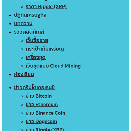
ราคา Ripple (XRP)
ปฏิทินเศรษฐกิจ
บทความ
รีวิวผลิตภัณฑ์
เว็บซื้อขาย
กระเป๋าเก็บเหรียญ
เครื่องขุด
เว็บขุดแบบ Cloud Mining
ห้องเรียน
ข่าวคริปโตเคอเรนซี่
ข่าว Bitcoin
ข่าว Ethereum
ข่าว Binance Coin
ข่าว Dogecoin
ข่าว Ripple (XRP)