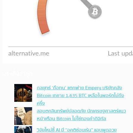
ประเด็นล่าสุด
กลยุทธ์ ‘ถือทน’ แตกพ่าย Empery บริษัทคลัง
Bitcoin เทขาย 1,635 BTC เหลือในพอร์ตไม่ถึง
ครึ่ง
สอบตกสินทรัพย์ปลอดภัย นักเศรษฐศาสตร์แนว
หน้าเตือน Bitcoin ไม่ใช่ทองคำดิจิทัล
วิจัยใหม่ชี้ AI มี “อคติซ่อนเร้น” แอบพูดอวย