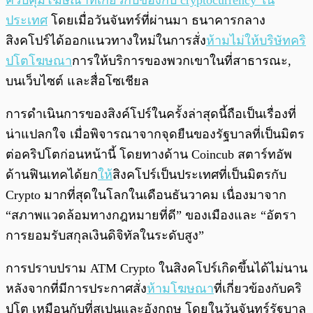
ควบคุมโฆษณาที่เกี่ยวกับข้องกับ cryptocurrency ใน
ประเทศ
โดยเมื่อวันจันทร์ที่ผ่านมา ธนาคารกลาง
สิงคโปร์ได้ออกแนวทางใหม่ในการสั่ง
ห้ามไม่ให้บริษัทคริ
ปโตโฆษณา
การให้บริการของพวกเขาในที่สาธารณะ,
บนเว็บไซต์ และสื่อโซเชียล
การดำเนินการของสิงค์โปร์ในครั้งล่าสุดนี้ถือเป็นเรื่องที่
น่าแปลกใจ เมื่อพิจารณาจากจุดยืนของรัฐบาลที่เป็นมิตร
ต่อคริปโตก่อนหน้านี้ โดยทางด้าน Coincub สตาร์ทอัพ
ด้านฟินเทคได้ยก
ให้
สิงคโปร์เป็นประเทศที่เป็นมิตรกับ
Crypto มากที่สุดในโลกในเดือนธันวาคม เนื่องมาจาก
“สภาพแวดล้อมทางกฎหมายที่ดี” ของเมืองและ “อัตรา
การยอมรับสกุลเงินดิจิทัลในระดับสูง”
การปราบปราม ATM Crypto ในสิงคโปร์เกิดขึ้นได้ไม่นาน
หลังจากที่มีการประกาศสั่ง
ห้ามโฆษณา
ที่เกี่ยวข้องกับคริ
ปโต เหมือนกับที่สเปนและอังกฤษ โดยในวันจันทร์รัฐบาล