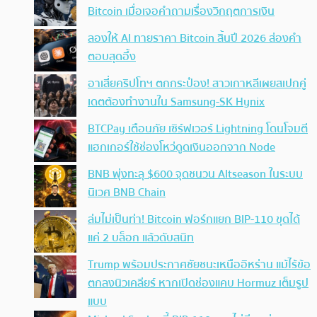
Bitcoin เมื่อเจอคำถามเรื่องวิกฤตการเงิน
ลองให้ AI ทายราคา Bitcoin สิ้นปี 2026 ส่องคำ
ตอบสุดอึ้ง
อาเสี่ยคริปโทฯ ตกกระป๋อง! สาวเกาหลีเผยสเปกคู่
เดตต้องทำงานใน Samsung-SK Hynix
BTCPay เตือนภัย เซิร์ฟเวอร์ Lightning โดนโจมตี
แฮกเกอร์ใช้ช่องโหว่ดูดเงินออกจาก Node
BNB พุ่งทะลุ $600 จุดชนวน Altseason ในระบบ
นิเวศ BNB Chain
ล่มไม่เป็นท่า! Bitcoin ฟอร์กแยก BIP-110 ขุดได้
แค่ 2 บล็อก แล้วดับสนิท
Trump พร้อมประกาศชัยชนะเหนืออิหร่าน แม้ไร้ข้อ
ตกลงนิวเคลียร์ หากเปิดช่องแคบ Hormuz เต็มรูป
แบบ