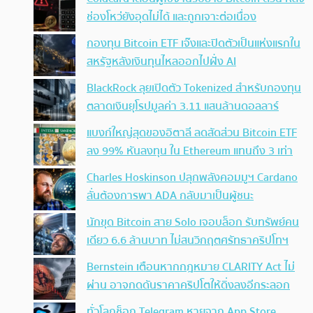
ช่องโหว่ยังอุดไม่ได้ และถูกเจาะต่อเนื่อง
กองทุน Bitcoin ETF เจ๊งและปิดตัวเป็นแห่งแรกใน
สหรัฐหลังเงินทุนไหลออกไปฝั่ง AI
BlackRock ลุยเปิดตัว Tokenized สำหรับกองทุน
ตลาดเงินยุโรปมูลค่า 3.11 แสนล้านดอลลาร์
แบงก์ใหญ่สุดของอิตาลี ลดสัดส่วน Bitcoin ETF
ลง 99% หันลงทุน ใน Ethereum แทนถึง 3 เท่า
Charles Hoskinson ปลุกพลังคอมมูฯ Cardano
ลั่นต้องการพา ADA กลับมาเป็นผู้ชนะ
นักขุด Bitcoin สาย Solo เจอบล็อก รับทรัพย์คน
เดียว 6.6 ล้านบาท ไม่สนวิกฤตศรัทธาคริปโทฯ
Bernstein เตือนหากกฎหมาย CLARITY Act ไม่
ผ่าน อาจกดดันราคาคริปโตให้ดิ่งลงอีกระลอก
ทั่วโลกช็อก Telegram หายจาก App Store