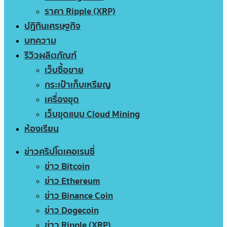
ราคา Ripple (XRP)
ปฏิทินเศรษฐกิจ
บทความ
รีวิวผลิตภัณฑ์
เว็บซื้อขาย
กระเป๋าเก็บเหรียญ
เครื่องขุด
เว็บขุดแบบ Cloud Mining
ห้องเรียน
ข่าวคริปโตเคอเรนซี่
ข่าว Bitcoin
ข่าว Ethereum
ข่าว Binance Coin
ข่าว Dogecoin
ข่าว Ripple (XRP)