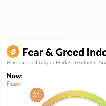
สภาวะตลาด (ความกลัว vs ความโลภ)