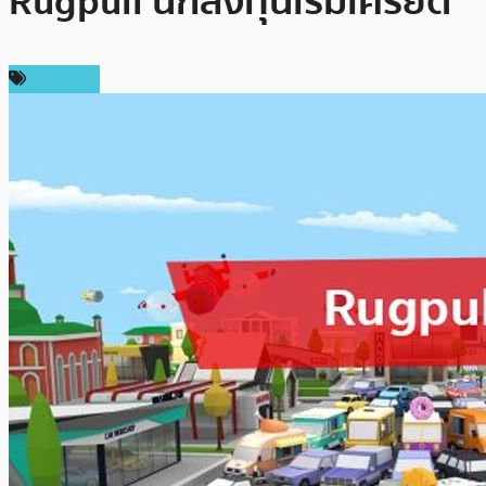
Rugpull นักลงทุนเริ่มเครียด
ข่าว NFT