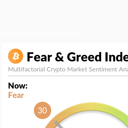
สภาวะตลาด (ความกลัว vs ความโลภ)