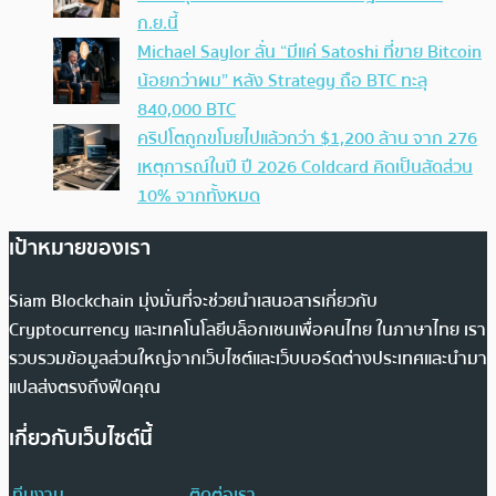
ก.ย.นี้
Michael Saylor ลั่น “มีแค่ Satoshi ที่ขาย Bitcoin
น้อยกว่าผม” หลัง Strategy ถือ BTC ทะลุ
840,000 BTC
คริปโตถูกขโมยไปแล้วกว่า $1,200 ล้าน จาก 276
เหตุการณ์ในปี ปี 2026 Coldcard คิดเป็นสัดส่วน
10% จากทั้งหมด
เป้าหมายของเรา
Siam Blockchain มุ่งมั่นที่จะช่วยนำเสนอสารเกี่ยวกับ
Cryptocurrency และเทคโนโลยีบล็อกเชนเพื่อคนไทย ในภาษาไทย เรา
รวบรวมข้อมูลส่วนใหญ่จากเว็บไซต์และเว็บบอร์ดต่างประเทศและนำมา
แปลส่งตรงถึงฟีดคุณ
เกี่ยวกับเว็บไซต์นี้
ทีมงาน
ติดต่อเรา