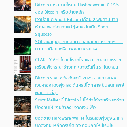
Bitcoin เครือข่ายใหม่มี Hashpower แค่ 0.15%
ของ Bitcoin เครือข่ายหลัก
เจ้ามือเปิด Short Bitcoin เกือบ 2 พันล้านบาท
ห่างจุดพอร์ตแตกแค่ $400 ลุ้นเกิด Short
Squeeze
SOL ส่งสัญญาณกลับตัว ทะลุเส้นขาลงที่กดราคา
นาน 3 เดือน เตรียมพุ่งอย่างรุนแรง
CLARITY Act ได้วันโหวตใหม่แล้ว วุฒิสภาสหรัฐฯ
เตรียมพิจารณาร่างกฎหมายวันที่ 15 กันยายน
Bitcoin ร่วง 35% ตั้งแต่ปี 2025 สวนทางทอง-
เงิน-ทองแดงพุ่งแรง ดันคริปโตกลายเป็นสินทรัพย์
ผลงานแย่สุด
Scott Melker ชี้ Bitcoin ไม่ได้ทำให้รวยเร็ว แต่ช่วย
ป้องกันให้ “จนช้าลง” จากเงินเฟ้อ
ยอดขาย Hardware Wallet ในรัสเซียพุ่งสูง 2 เท่า
นักลงทุนแห่ถือคริปโตเอง ก่อนกฎใหม่เริ่มใช้