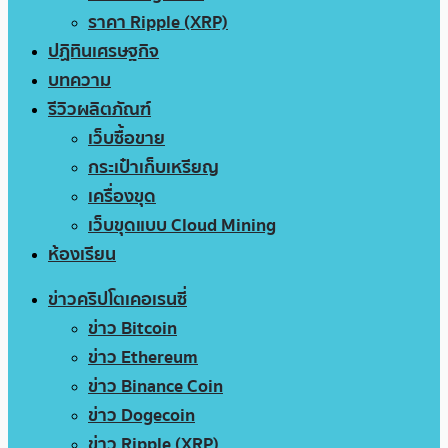
ราคา Ripple (XRP)
ปฏิทินเศรษฐกิจ
บทความ
รีวิวผลิตภัณฑ์
เว็บซื้อขาย
กระเป๋าเก็บเหรียญ
เครื่องขุด
เว็บขุดแบบ Cloud Mining
ห้องเรียน
ข่าวคริปโตเคอเรนซี่
ข่าว Bitcoin
ข่าว Ethereum
ข่าว Binance Coin
ข่าว Dogecoin
ข่าว Ripple (XRP)