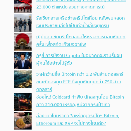
23,000 ตำแหน่ง สวนทางคาดการณ์
รัสเซียทลายเครือข่ายคริปโตเถื่อน หลังพบหลอก
เงินประชาชนส่งไปเป็นท่อน้ำเลี้ยงยูเครน
ญี่ปุ่นคุมเข้มคริปโต เสนอให้ชะลอการถอนเงินทุก
ครั้ง เพื่อสกัดแก๊งมิจฉาชีพ
กูรูชี้ การใช้งาน Crypto ในอนาคตจะราบรื่นจน
ผู้คนใช้อย่างไม่รู้ตัว
วาฬกว้านซื้อ Bitcoin กว่า 1.2 พันล้านดอลลาร์
ขณะที่กองทุน ETF ดึงดูดเงินทุนกว่า 750 ล้าน
ดอลลาร์
ช่องโหว่ Coldcard ทำพิษ นักลงทุนโอน Bitcoin
กว่า 210,000 เหรียญหนีจากกระเป๋าเก่า
ส่องแนวโน้มราคา 3 เหรียญคริปโทฯ Bitcoin,
Ethereum และ XRP จะไปทางไหนต่อ?