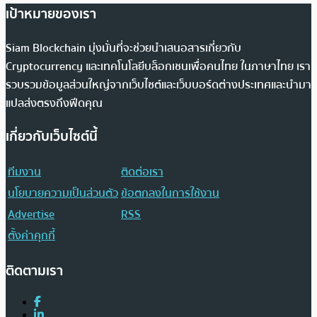
เป้าหมายของเรา
Siam Blockchain มุ่งมั่นที่จะช่วยนำเสนอสารเกี่ยวกับ
Cryptocurrency และเทคโนโลยีบล็อกเชนเพื่อคนไทย ในภาษาไทย เรา
รวบรวมข้อมูลส่วนใหญ่จากเว็บไซต์และเว็บบอร์ดต่างประเทศและนำมา
แปลส่งตรงถึงฟีดคุณ
เกี่ยวกับเว็บไซต์นี้
ทีมงาน
ติดต่อเรา
นโยบายความเป็นส่วนตัว
ข้อตกลงในการใช้งาน
Advertise
RSS
ตั้งค่าคุกกี้
ติดตามเรา