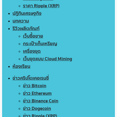
ราคา Ripple (XRP)
ปฏิทินเศรษฐกิจ
บทความ
รีวิวผลิตภัณฑ์
เว็บซื้อขาย
กระเป๋าเก็บเหรียญ
เครื่องขุด
เว็บขุดแบบ Cloud Mining
ห้องเรียน
ข่าวคริปโตเคอเรนซี่
ข่าว Bitcoin
ข่าว Ethereum
ข่าว Binance Coin
ข่าว Dogecoin
ข่าว Ripple (XRP)