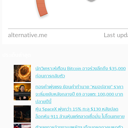
ประเด็นล่าสุด
นักวิเคราะห์เตือน Bitcoin อาจร่วงลึกถึง $35,000
ก่อนการกลับตัว
ทองคำพุ่งแรง ย้อนคำทำนาย “หมอปลาย” ราคา
จะเริ่มขยับหลังกลางปี 69 อาจแตะ 100,000 บาท
ปลายปีนี้
หุ้น SpaceX พุ่งกว่า 15% ทะลุ $130 หลังปลด
ล็อกหุ้น 911 ล้านหุ้นแต่ตลาดเชื่อมั่น ไม่โดนเทขาย
ตัวเลขการจ้างงานสหรัฐฯ เดือนกรกฎาคมหดตัว