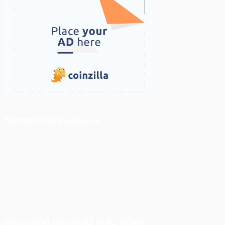
ติดตามเราบน Facebook
สภาวะตลาด (ความกลัว vs ความโลภ)