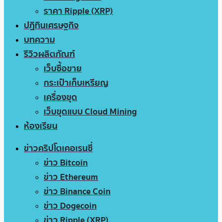
ราคา Ripple (XRP)
ปฏิทินเศรษฐกิจ
บทความ
รีวิวผลิตภัณฑ์
เว็บซื้อขาย
กระเป๋าเก็บเหรียญ
เครื่องขุด
เว็บขุดแบบ Cloud Mining
ห้องเรียน
ข่าวคริปโตเคอเรนซี่
ข่าว Bitcoin
ข่าว Ethereum
ข่าว Binance Coin
ข่าว Dogecoin
ข่าว Ripple (XRP)