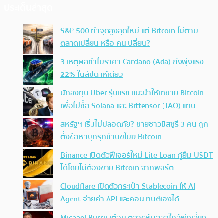
ประเด็นล่าสุด
S&P 500 ทำจุดสูงสุดใหม่ แต่ Bitcoin ไม่ตาม
ตลาดเปลี่ยน หรือ คนเปลี่ยน?
3 เหตุผลทำไมราคา Cardano (Ada) ถึงพุ่งแรง
22% ในสัปดาห์เดียว
นักลงทุน Uber รุ่นแรก แนะนำให้เทขาย Bitcoin
เพื่อไปซื้อ Solana และ Bittensor (TAO) แทน
สหรัฐฯ เริ่มไม่ปลอดภัย? ชายชาวมิสซูรี 3 คน ถูก
ตั้งข้อหาบุกรุกบ้านขโมย Bitcoin
Binance เปิดตัวฟีเจอร์ใหม่ Lite Loan กู้ยืม USDT
ได้โดยไม่ต้องขาย Bitcoin จากพอร์ต
Cloudflare เปิดตัวกระเป๋า Stablecoin ให้ AI
Agent จ่ายค่า API และคอนเทนต์เองได้
Michael Burry เตือน ตลาดหุ้นอาจใกล้พีคเสี่ยง