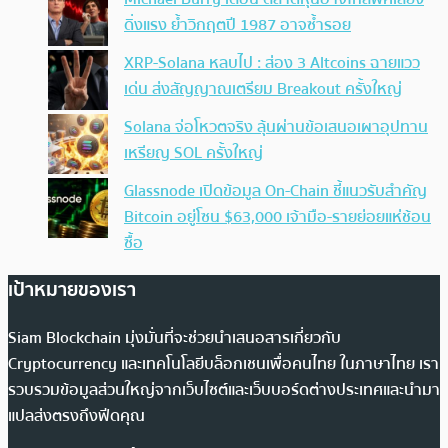
ดิ่งแรง ย้ำวิกฤตปี 1987 อาจซ้ำรอย
XRP-Solana หลบไป : ส่อง 3 Altcoins ฉายแวว
เด่น ส่งสัญญาณเตรียม Breakout ครั้งใหญ่
Solana จ่อโหวตจริง ลุ้นผ่านข้อเสนอเผาอุปทาน
เหรียญ SOL ครั้งใหญ่
Glassnode เปิดข้อมูล On-Chain ชี้แนวรับสำคัญ
Bitcoin อยู่โซน $63,000 เจ้ามือ-รายย่อยแห่ช้อน
ซื้อ
เป้าหมายของเรา
Siam Blockchain มุ่งมั่นที่จะช่วยนำเสนอสารเกี่ยวกับ
Cryptocurrency และเทคโนโลยีบล็อกเชนเพื่อคนไทย ในภาษาไทย เรา
รวบรวมข้อมูลส่วนใหญ่จากเว็บไซต์และเว็บบอร์ดต่างประเทศและนำมา
แปลส่งตรงถึงฟีดคุณ