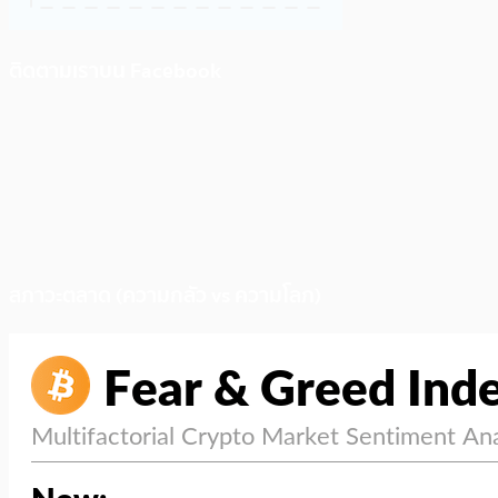
ติดตามเราบน Facebook
สภาวะตลาด (ความกลัว vs ความโลภ)