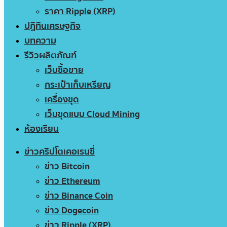
ราคา Ripple (XRP)
ปฏิทินเศรษฐกิจ
บทความ
รีวิวผลิตภัณฑ์
เว็บซื้อขาย
กระเป๋าเก็บเหรียญ
เครื่องขุด
เว็บขุดแบบ Cloud Mining
ห้องเรียน
ข่าวคริปโตเคอเรนซี่
ข่าว Bitcoin
ข่าว Ethereum
ข่าว Binance Coin
ข่าว Dogecoin
ข่าว Ripple (XRP)