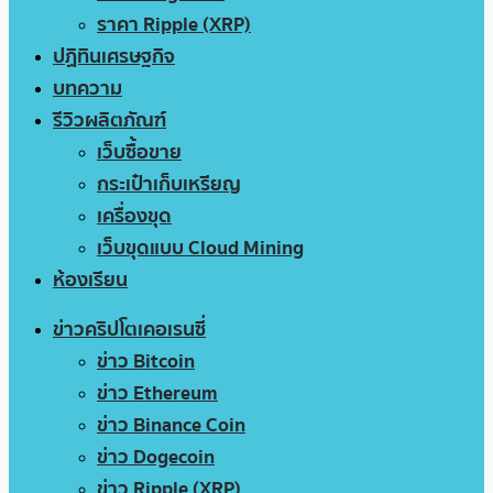
ราคา Ripple (XRP)
ปฏิทินเศรษฐกิจ
บทความ
รีวิวผลิตภัณฑ์
เว็บซื้อขาย
กระเป๋าเก็บเหรียญ
เครื่องขุด
เว็บขุดแบบ Cloud Mining
ห้องเรียน
ข่าวคริปโตเคอเรนซี่
ข่าว Bitcoin
ข่าว Ethereum
ข่าว Binance Coin
ข่าว Dogecoin
ข่าว Ripple (XRP)