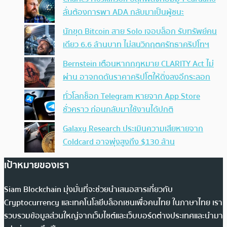
ลั่นต้องการพา ADA กลับมาเป็นผู้ชนะ
นักขุด Bitcoin สาย Solo เจอบล็อก รับทรัพย์คน
เดียว 6.6 ล้านบาท ไม่สนวิกฤตศรัทธาคริปโทฯ
Bernstein เตือนหากกฎหมาย CLARITY Act ไม่
ผ่าน อาจกดดันราคาคริปโตให้ดิ่งลงอีกระลอก
ทั่วโลกช็อก Telegram หายจาก App Store
ชั่วคราว ก่อนกลับมาใช้งานได้ปกติ
Galaxy Research ประเมินความเสียหายจาก
Coldcard อาจพุ่งสูงถึง $130 ล้าน
เป้าหมายของเรา
Siam Blockchain มุ่งมั่นที่จะช่วยนำเสนอสารเกี่ยวกับ
Cryptocurrency และเทคโนโลยีบล็อกเชนเพื่อคนไทย ในภาษาไทย เรา
รวบรวมข้อมูลส่วนใหญ่จากเว็บไซต์และเว็บบอร์ดต่างประเทศและนำมา