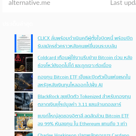
ประเด็นล่าสุด
CLICX ลั่นพร้อมดำเนินคดีผู้ตั้งใจบิดหนี้ พร้อมปิด
รับสมัครชั่วคราวหลังคนแห่ยื่นจนระบบล้น
Coldcard เตือนผู้ใช้งานรีบย้าย Bitcoin ด่วน หลัง
ช่องโหว่ยังอุดไม่ได้ และถูกเจาะต่อเนื่อง
กองทุน Bitcoin ETF เจ๊งและปิดตัวเป็นแห่งแรกใน
สหรัฐหลังเงินทุนไหลออกไปฝั่ง AI
BlackRock ลุยเปิดตัว Tokenized สำหรับกองทุน
ตลาดเงินยุโรปมูลค่า 3.11 แสนล้านดอลลาร์
แบงก์ใหญ่สุดของอิตาลี ลดสัดส่วน Bitcoin ETF
ลง 99% หันลงทุน ใน Ethereum แทนถึง 3 เท่า
Charles Hoskinson ปลุกพลังคอมมูฯ Cardano