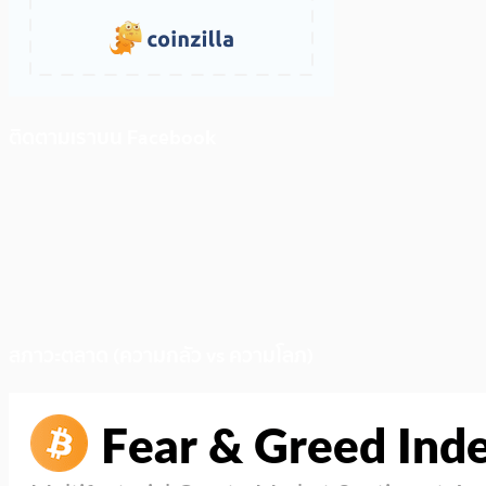
ติดตามเราบน Facebook
สภาวะตลาด (ความกลัว vs ความโลภ)