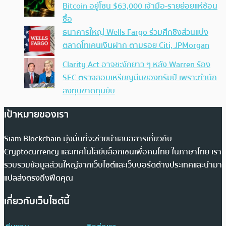
Bitcoin อยู่โซน $63,000 เจ้ามือ-รายย่อยแห่ช้อน
ซื้อ
ธนาคารใหญ่ Wells Fargo ร่วมศึกชิงส่วนแบ่ง
ตลาดโทเคนเงินฝาก ตามรอย Citi, JPMorgan
Clarity Act อาจชะงักยาว ๆ หลัง Warren ร้อง
SEC ตรวจสอบเหรียญมีมของทรัมป์ เพราะทำนัก
ลงทุนขาดทุนยับ
เป้าหมายของเรา
Siam Blockchain มุ่งมั่นที่จะช่วยนำเสนอสารเกี่ยวกับ
Cryptocurrency และเทคโนโลยีบล็อกเชนเพื่อคนไทย ในภาษาไทย เรา
รวบรวมข้อมูลส่วนใหญ่จากเว็บไซต์และเว็บบอร์ดต่างประเทศและนำมา
แปลส่งตรงถึงฟีดคุณ
เกี่ยวกับเว็บไซต์นี้