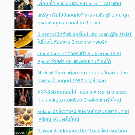
เพื่อไปซื้อ Solana และ Bittensor (TAO) แทน
สหรัฐฯ เริ่มไม่ปลอดภัย? ชายชาวมิสซูรี 3 คน ถูก
ตั้งข้อหาบุกรุกบ้านขโมย Bitcoin
Binance เปิดตัวฟีเจอร์ใหม่ Lite Loan กู้ยืม USDT
ได้โดยไม่ต้องขาย Bitcoin จากพอร์ต
Cloudflare เปิดตัวกระเป๋า Stablecoin ให้ AI
Agent จ่ายค่า API และคอนเทนต์เองได้
Michael Burry เตือน ตลาดหุ้นอาจใกล้พีคเสี่ยง
ดิ่งแรง ย้ำวิกฤตปี 1987 อาจซ้ำรอย
XRP-Solana หลบไป : ส่อง 3 Altcoins ฉายแวว
เด่น ส่งสัญญาณเตรียม Breakout ครั้งใหญ่
Solana จ่อโหวตจริง ลุ้นผ่านข้อเสนอเผาอุปทาน
เหรียญ SOL ครั้งใหญ่
Glassnode เปิดข้อมูล On-Chain ชี้แนวรับสำคัญ