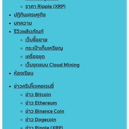
ราคา Ripple (XRP)
ปฏิทินเศรษฐกิจ
บทความ
รีวิวผลิตภัณฑ์
เว็บซื้อขาย
กระเป๋าเก็บเหรียญ
เครื่องขุด
เว็บขุดแบบ Cloud Mining
ห้องเรียน
ข่าวคริปโตเคอเรนซี่
ข่าว Bitcoin
ข่าว Ethereum
ข่าว Binance Coin
ข่าว Dogecoin
ข่าว Ripple (XRP)