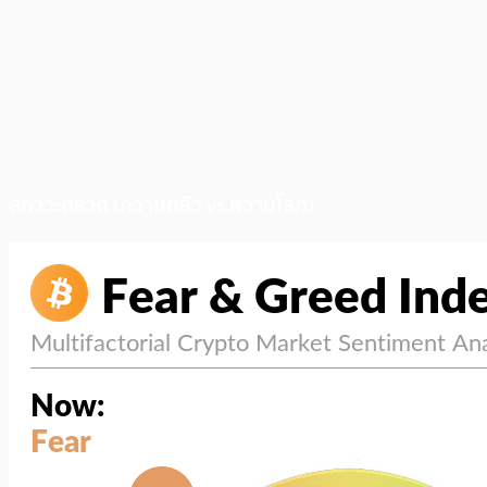
สภาวะตลาด (ความกลัว vs ความโลภ)