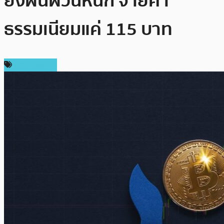
ยังผันผวนหนัก จ่ายค่า
ธรรมเนียมแค่ 115 บาท
ข่าว Bitcoin