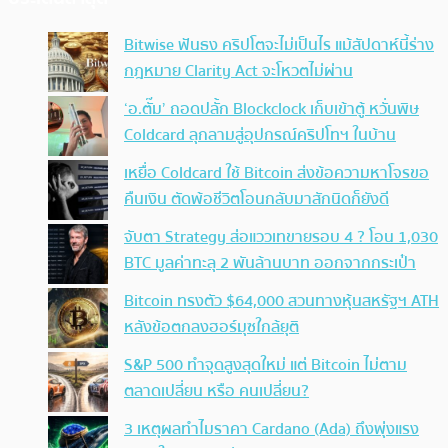
Bitwise ฟันธง คริปโตจะไม่เป็นไร แม้สัปดาห์นี้ร่าง
กฎหมาย Clarity Act จะโหวตไม่ผ่าน
‘อ.ตั๊ม’ ถอดปลั้ก Blockclock เก็บเข้าตู้ หวั่นพิษ
Coldcard ลุกลามสู่อุปกรณ์คริปโทฯ ในบ้าน
เหยื่อ Coldcard ใช้ Bitcoin ส่งข้อความหาโจรขอ
คืนเงิน ตัดพ้อชีวิตโอนกลับมาสักนิดก็ยังดี
จับตา Strategy ส่อแววเทขายรอบ 4 ? โอน 1,030
BTC มูลค่าทะลุ 2 พันล้านบาท ออกจากกระเป๋า
Bitcoin ทรงตัว $64,000 สวนทางหุ้นสหรัฐฯ ATH
หลังข้อตกลงฮอร์มุซใกล้ยุติ
S&P 500 ทำจุดสูงสุดใหม่ แต่ Bitcoin ไม่ตาม
ตลาดเปลี่ยน หรือ คนเปลี่ยน?
3 เหตุผลทำไมราคา Cardano (Ada) ถึงพุ่งแรง