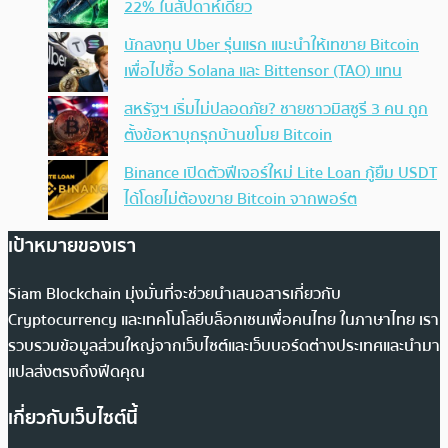
22% ในสัปดาห์เดียว
นักลงทุน Uber รุ่นแรก แนะนำให้เทขาย Bitcoin
เพื่อไปซื้อ Solana และ Bittensor (TAO) แทน
สหรัฐฯ เริ่มไม่ปลอดภัย? ชายชาวมิสซูรี 3 คน ถูก
ตั้งข้อหาบุกรุกบ้านขโมย Bitcoin
Binance เปิดตัวฟีเจอร์ใหม่ Lite Loan กู้ยืม USDT
ได้โดยไม่ต้องขาย Bitcoin จากพอร์ต
เป้าหมายของเรา
Siam Blockchain มุ่งมั่นที่จะช่วยนำเสนอสารเกี่ยวกับ
Cryptocurrency และเทคโนโลยีบล็อกเชนเพื่อคนไทย ในภาษาไทย เรา
รวบรวมข้อมูลส่วนใหญ่จากเว็บไซต์และเว็บบอร์ดต่างประเทศและนำมา
แปลส่งตรงถึงฟีดคุณ
เกี่ยวกับเว็บไซต์นี้