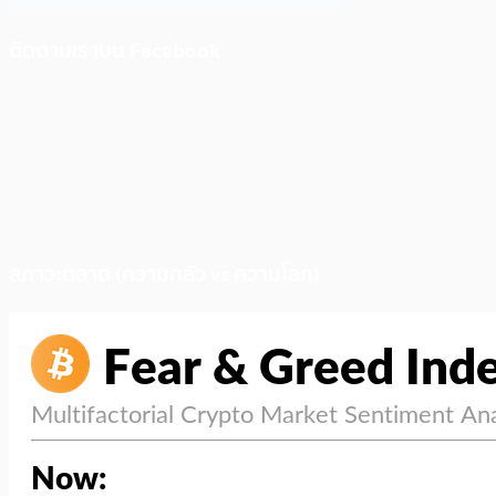
ติดตามเราบน Facebook
สภาวะตลาด (ความกลัว vs ความโลภ)