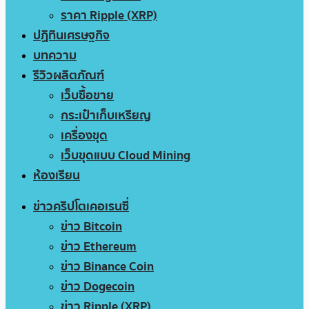
ราคา Ripple (XRP)
ปฏิทินเศรษฐกิจ
บทความ
รีวิวผลิตภัณฑ์
เว็บซื้อขาย
กระเป๋าเก็บเหรียญ
เครื่องขุด
เว็บขุดแบบ Cloud Mining
ห้องเรียน
ข่าวคริปโตเคอเรนซี่
ข่าว Bitcoin
ข่าว Ethereum
ข่าว Binance Coin
ข่าว Dogecoin
ข่าว Ripple (XRP)