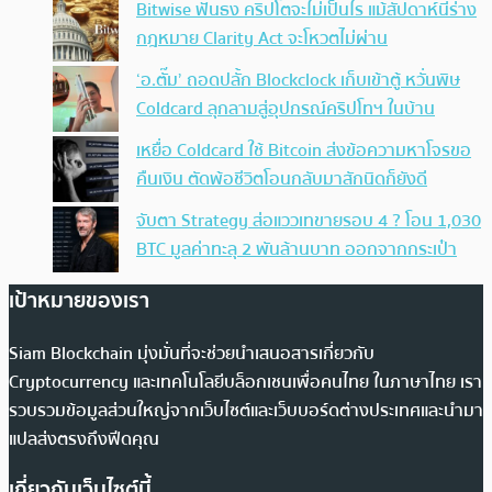
Bitwise ฟันธง คริปโตจะไม่เป็นไร แม้สัปดาห์นี้ร่าง
กฎหมาย Clarity Act จะโหวตไม่ผ่าน
‘อ.ตั๊ม’ ถอดปลั้ก Blockclock เก็บเข้าตู้ หวั่นพิษ
Coldcard ลุกลามสู่อุปกรณ์คริปโทฯ ในบ้าน
เหยื่อ Coldcard ใช้ Bitcoin ส่งข้อความหาโจรขอ
คืนเงิน ตัดพ้อชีวิตโอนกลับมาสักนิดก็ยังดี
จับตา Strategy ส่อแววเทขายรอบ 4 ? โอน 1,030
BTC มูลค่าทะลุ 2 พันล้านบาท ออกจากกระเป๋า
เป้าหมายของเรา
Siam Blockchain มุ่งมั่นที่จะช่วยนำเสนอสารเกี่ยวกับ
Cryptocurrency และเทคโนโลยีบล็อกเชนเพื่อคนไทย ในภาษาไทย เรา
รวบรวมข้อมูลส่วนใหญ่จากเว็บไซต์และเว็บบอร์ดต่างประเทศและนำมา
แปลส่งตรงถึงฟีดคุณ
เกี่ยวกับเว็บไซต์นี้