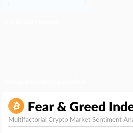
ติดตามเราบน Facebook
สภาวะตลาด (ความกลัว vs ความโลภ)