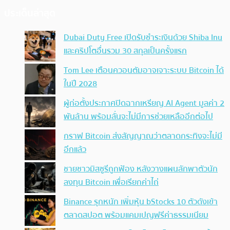
ประเด็นล่าสุด
Dubai Duty Free เปิดรับชำระเงินด้วย Shiba Inu
และคริปโตอื่นรวม 30 สกุลเป็นครั้งแรก
Tom Lee เตือนควอนตัมอาจเจาะระบบ Bitcoin ได้
ในปี 2028
ผู้ก่อตั้งประกาศปิดฉากเหรียญ AI Agent มูลค่า 2
พันล้าน พร้อมลั่นจะไม่มีการช่วยเหลืออีกต่อไป
กราฟ Bitcoin ส่งสัญญาณว่าตลาดกระทิงจะไม่มี
อีกแล้ว
ชายชาวมิสซูรีถูกฟ้อง หลังวางแผนลักพาตัวนัก
ลงทุน Bitcoin เพื่อเรียกค่าไถ่
Binance รุกหนัก เพิ่มหุ้น bStocks 10 ตัวดังเข้า
ตลาดสปอต พร้อมแคมเปญฟรีค่าธรรมเนียม