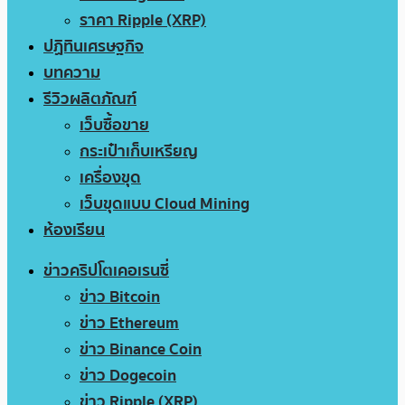
ราคา Ripple (XRP)
ปฏิทินเศรษฐกิจ
บทความ
รีวิวผลิตภัณฑ์
เว็บซื้อขาย
กระเป๋าเก็บเหรียญ
เครื่องขุด
เว็บขุดแบบ Cloud Mining
ห้องเรียน
ข่าวคริปโตเคอเรนซี่
ข่าว Bitcoin
ข่าว Ethereum
ข่าว Binance Coin
ข่าว Dogecoin
ข่าว Ripple (XRP)