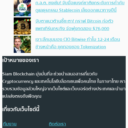
ก.ล.ต. ชงเข้ม! จับมือแบงก์ชาติยกระดับการกำกับ
ดูแลธุรกรรม Stablecoin เล็งออกแนวทางปีนี้
จับตาแนวต้านชี้ชะตา! กราฟ Bitcoin ก่อตัว
แพทเทิร์นกระทิง จ่อพุ่งทดสอบ $76,000
เจาะลึกมุมมอง CIO Bitwise ทำไม 12-24 เดือน
ข้างหน้าคือ ยุคทองของ Tokenization
เป้าหมายของเรา
Siam Blockchain มุ่งมั่นที่จะช่วยนำเสนอสารเกี่ยวกับ
Cryptocurrency และเทคโนโลยีบล็อกเชนเพื่อคนไทย ในภาษาไทย เรา
รวบรวมข้อมูลส่วนใหญ่จากเว็บไซต์และเว็บบอร์ดต่างประเทศและนำมา
แปลส่งตรงถึงฟีดคุณ
เกี่ยวกับเว็บไซต์นี้
ทีมงาน
ติดต่อเรา