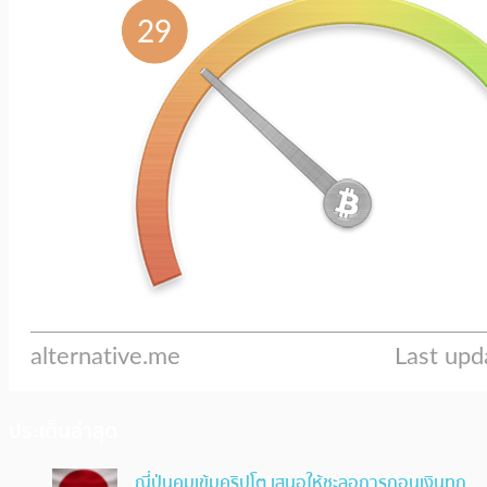
ประเด็นล่าสุด
ญี่ปุ่นคุมเข้มคริปโต เสนอให้ชะลอการถอนเงินทุก