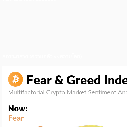
สภาวะตลาด (ความกลัว vs ความโลภ)