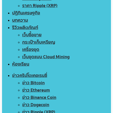
ราคา Ripple (XRP)
ปฏิทินเศรษฐกิจ
บทความ
รีวิวผลิตภัณฑ์
เว็บซื้อขาย
กระเป๋าเก็บเหรียญ
เครื่องขุด
เว็บขุดแบบ Cloud Mining
ห้องเรียน
ข่าวคริปโตเคอเรนซี่
ข่าว Bitcoin
ข่าว Ethereum
ข่าว Binance Coin
ข่าว Dogecoin
ข่าว Ripple (XRP)