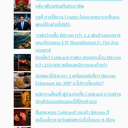
ครั้ง เพื่อสกัดแก๊งมิจฉาชีพ
กูรูชี้ การใช้งาน Crypto ในอนาคตจะราบรื่นจน
ผู้คนใช้อย่างไม่รู้ตัว
วาฬกว้านซื้อ Bitcoin กว่า 1.2 พันล้านดอลลาร์
ขณะที่กองทุน ETF ดึงดูดเงินทุนกว่า 750 ล้าน
ดอลลาร์
ช่องโหว่ Coldcard ทำพิษ นักลงทุนโอน Bitcoin
กว่า 210,000 เหรียญหนีจากกระเป๋าเก่า
ส่องแนวโน้มราคา 3 เหรียญคริปโทฯ Bitcoin,
Ethereum และ XRP จะไปทางไหนต่อ?
หลักฐานใหม่ชี้ ผู้ร่วมก่อตั้ง Coldcard อาจสร้าง
บัญชีปลอมเนียนสอดไส้โค้ดตัวเอง
ตื่นตระหนก Coldcard! กระเป๋า Bitcoin ที่
เคลื่อนไหวรายวันพุ่งแตะนิวไฮในรอบ 8 เดือน