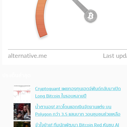
ประเด็นล่าสุด
Cryptoquant เผยกองทุนเฮดจ์ฟันด์กลับมาเปิด
Long Bitcoin ในรอบหลายปี
น้ำตานอง! สาวโดนแฮกเงินจัดงานแต่ง บน
Polygon กว่า 3.5 แสนบาท วอนชุมชนช่วยเหลือ
จำใจย้าย! ทีมนักพัฒนา Bitcoin Red หันซบ AI