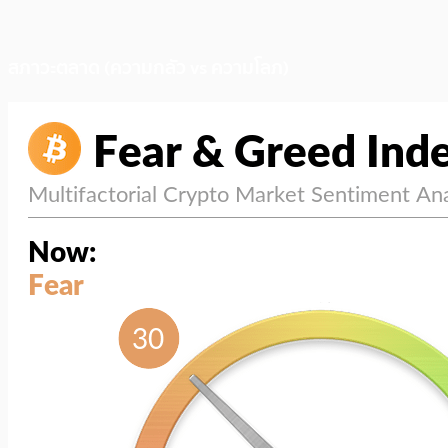
สภาวะตลาด (ความกลัว vs ความโลภ)