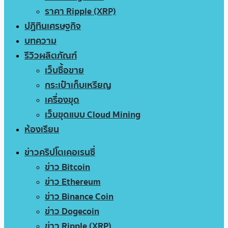
ราคา Ripple (XRP)
ปฏิทินเศรษฐกิจ
บทความ
รีวิวผลิตภัณฑ์
เว็บซื้อขาย
กระเป๋าเก็บเหรียญ
เครื่องขุด
เว็บขุดแบบ Cloud Mining
ห้องเรียน
ข่าวคริปโตเคอเรนซี่
ข่าว Bitcoin
ข่าว Ethereum
ข่าว Binance Coin
ข่าว Dogecoin
ข่าว Ripple (XRP)