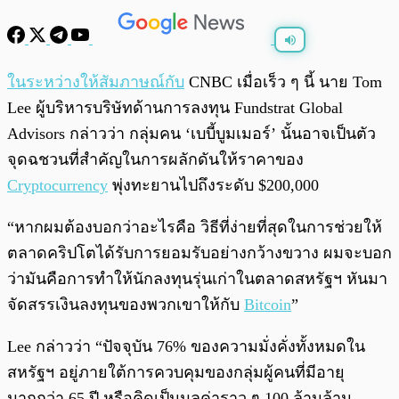
พร้อมเล่น
0:00
/
0:00
ในระหว่าง
ให้สัมภาษณ์กับ
CNBC เมื่อเร็ว ๆ นี้ นาย Tom
Lee ผู้บริหารบริษัทด้านการลงทุน Fundstrat Global
Advisors กล่าวว่า กลุ่มคน ‘เบบี้บูมเมอร์’ นั้นอาจเป็นตัว
จุดฉชวนที่สำคัญในการผลักดันให้ราคาของ
Cryptocurrency
พุ่งทะยานไปถึงระดับ $200,000
“หากผมต้องบอกว่าอะไรคือ วิธีที่ง่ายที่สุดในการช่วยให้
ตลาดคริปโตได้รับการยอมรับอย่างกว้างขวาง ผมจะบอก
ว่ามันคือการทำให้นักลงทุนรุ่นเก่าในตลาดสหรัฐฯ หันมา
จัดสรรเงินลงทุนของพวกเขาให้กับ
Bitcoin
”
Lee กล่าวว่า “ปัจจุบัน 76% ของความมั่งคั่งทั้งหมดใน
สหรัฐฯ อยู่ภายใต้การควบคุมของกลุ่มผู้คนที่มีอายุ
มากกว่า 65 ปี หรือคิดเป็นมูลค่าราว ๆ 100 ล้านล้าน