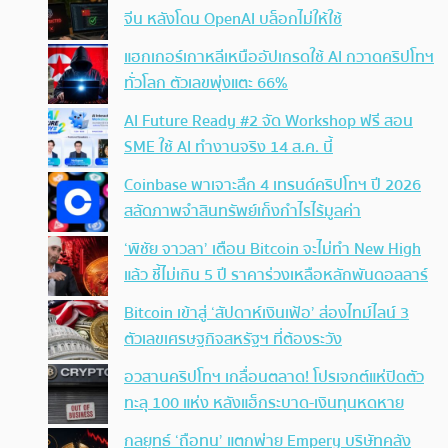
จีน หลังโดน OpenAI บล็อกไม่ให้ใช้
แฮกเกอร์เกาหลีเหนืออัปเกรดใช้ AI กวาดคริปโทฯ
ทั่วโลก ตัวเลขพุ่งแตะ 66%
AI Future Ready #2 จัด Workshop ฟรี สอน
SME ใช้ AI ทำงานจริง 14 ส.ค. นี้
Coinbase พาเจาะลึก 4 เทรนด์คริปโทฯ ปี 2026
สลัดภาพจำสินทรัพย์เก็งกำไรไร้มูลค่า
‘พิชัย จาวลา’ เตือน Bitcoin จะไม่ทำ New High
แล้ว ชี้ไม่เกิน 5 ปี ราคาร่วงเหลือหลักพันดอลลาร์
Bitcoin เข้าสู่ ‘สัปดาห์เงินเฟ้อ’ ส่องไทม์ไลน์ 3
ตัวเลขเศรษฐกิจสหรัฐฯ ที่ต้องระวัง
อวสานคริปโทฯ เกลื่อนตลาด! โปรเจกต์แห่ปิดตัว
ทะลุ 100 แห่ง หลังแฮ็กระบาด-เงินทุนหดหาย
กลยุทธ์ ‘ถือทน’ แตกพ่าย Empery บริษัทคลัง