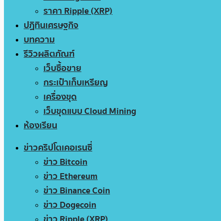
ราคา Ripple (XRP)
ปฏิทินเศรษฐกิจ
บทความ
รีวิวผลิตภัณฑ์
เว็บซื้อขาย
กระเป๋าเก็บเหรียญ
เครื่องขุด
เว็บขุดแบบ Cloud Mining
ห้องเรียน
ข่าวคริปโตเคอเรนซี่
ข่าว Bitcoin
ข่าว Ethereum
ข่าว Binance Coin
ข่าว Dogecoin
ข่าว Ripple (XRP)