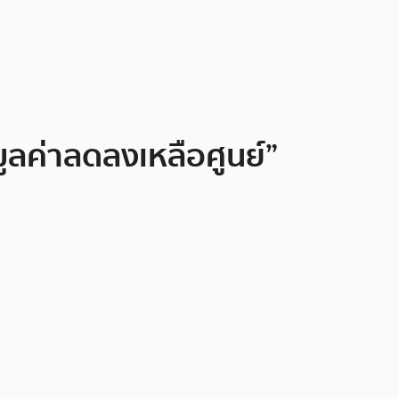
มูลค่าลดลงเหลือศูนย์”