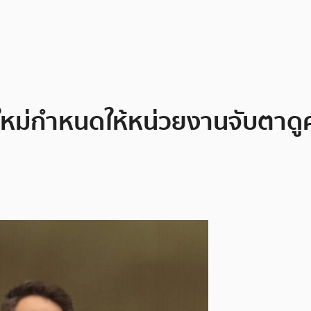
หม่กำหนดให้หน่วยงานจับตาดูค