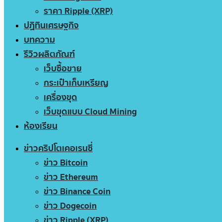
ราคา Ripple (XRP)
ปฏิทินเศรษฐกิจ
บทความ
รีวิวผลิตภัณฑ์
เว็บซื้อขาย
กระเป๋าเก็บเหรียญ
เครื่องขุด
เว็บขุดแบบ Cloud Mining
ห้องเรียน
ข่าวคริปโตเคอเรนซี่
ข่าว Bitcoin
ข่าว Ethereum
ข่าว Binance Coin
ข่าว Dogecoin
ข่าว Ripple (XRP)