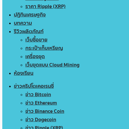
ราคา Ripple (XRP)
ปฏิทินเศรษฐกิจ
บทความ
รีวิวผลิตภัณฑ์
เว็บซื้อขาย
กระเป๋าเก็บเหรียญ
เครื่องขุด
เว็บขุดแบบ Cloud Mining
ห้องเรียน
ข่าวคริปโตเคอเรนซี่
ข่าว Bitcoin
ข่าว Ethereum
ข่าว Binance Coin
ข่าว Dogecoin
ข่าว Ripple (XRP)