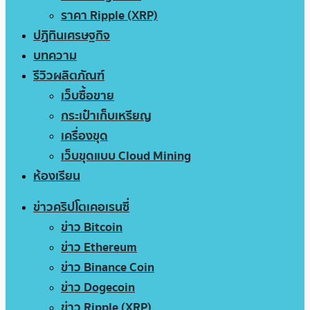
ราคา Ripple (XRP)
ปฏิทินเศรษฐกิจ
บทความ
รีวิวผลิตภัณฑ์
เว็บซื้อขาย
กระเป๋าเก็บเหรียญ
เครื่องขุด
เว็บขุดแบบ Cloud Mining
ห้องเรียน
ข่าวคริปโตเคอเรนซี่
ข่าว Bitcoin
ข่าว Ethereum
ข่าว Binance Coin
ข่าว Dogecoin
ข่าว Ripple (XRP)