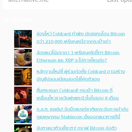
ประเด็นล่าสุด
ช่องโหว่ Coldcard ทำพิษ นักลงทุนโอน Bitcoin
กว่า 210,000 เหรียญหนีจากกระเป๋าเก่า
ส่องแนวโน้มราคา 3 เหรียญคริปโทฯ Bitcoin,
Ethereum และ XRP จะไปทางไหนต่อ?
หลักฐานใหม่ชี้ ผู้ร่วมก่อตั้ง Coldcard อาจสร้าง
บัญชีปลอมเนียนสอดไส้โค้ดตัวเอง
ตื่นตระหนก Coldcard! กระเป๋า Bitcoin ที่
เคลื่อนไหวรายวันพุ่งแตะนิวไฮในรอบ 8 เดือน
ก.ล.ต. ชงเข้ม! จับมือแบงก์ชาติยกระดับการกำกับ
ดูแลธุรกรรม Stablecoin เล็งออกแนวทางปีนี้
จับตาแนวต้านชี้ชะตา! กราฟ Bitcoin ก่อตัว