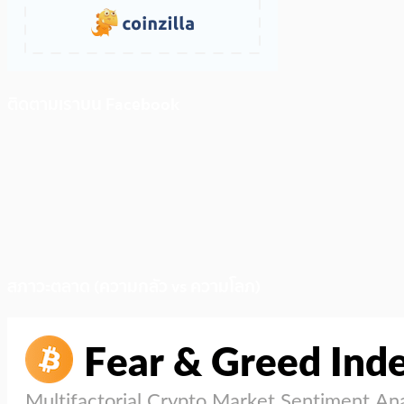
ติดตามเราบน Facebook
สภาวะตลาด (ความกลัว vs ความโลภ)