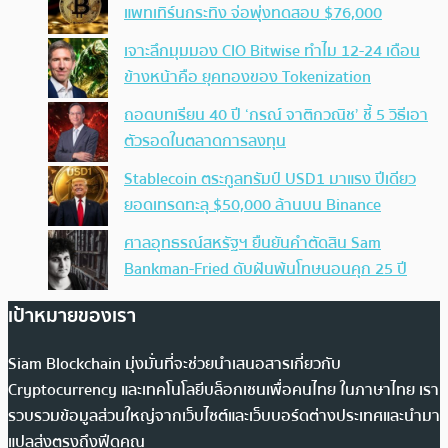
แพทเทิร์นกระทิง จ่อพุ่งทดสอบ $76,000
เจาะลึกมุมมอง CIO Bitwise ทำไม 12-24 เดือน
ข้างหน้าคือ ยุคทองของ Tokenization
ถอดบทเรียน 40 ปี ‘กรณ์ จาติกวณิช’ ชี้ 5 วิธีเอา
ตัวรอดในตลาดการลงทุน
Stablecoin ตระกูลทรัมป์ USD1 มาแรง ปีเดียว
ยอดเทรดทะลุ $50,000 ล้านบน Binance
ศาลอุทธรณ์สหรัฐฯ ยืนยันคำตัดสิน Sam
Bankman-Fried ดับฝันพ้นโทษนอนคุก 25 ปี
เป้าหมายของเรา
Siam Blockchain มุ่งมั่นที่จะช่วยนำเสนอสารเกี่ยวกับ
Cryptocurrency และเทคโนโลยีบล็อกเชนเพื่อคนไทย ในภาษาไทย เรา
รวบรวมข้อมูลส่วนใหญ่จากเว็บไซต์และเว็บบอร์ดต่างประเทศและนำมา
แปลส่งตรงถึงฟีดคุณ