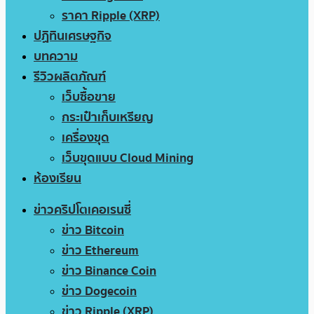
ราคา Ripple (XRP)
ปฏิทินเศรษฐกิจ
บทความ
รีวิวผลิตภัณฑ์
เว็บซื้อขาย
กระเป๋าเก็บเหรียญ
เครื่องขุด
เว็บขุดแบบ Cloud Mining
ห้องเรียน
ข่าวคริปโตเคอเรนซี่
ข่าว Bitcoin
ข่าว Ethereum
ข่าว Binance Coin
ข่าว Dogecoin
ข่าว Ripple (XRP)