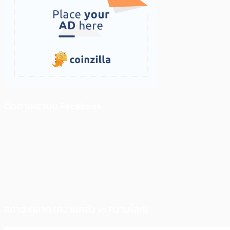
ติดตามเราบน Facebook
สภาวะตลาด (ความกลัว vs ความโลภ)