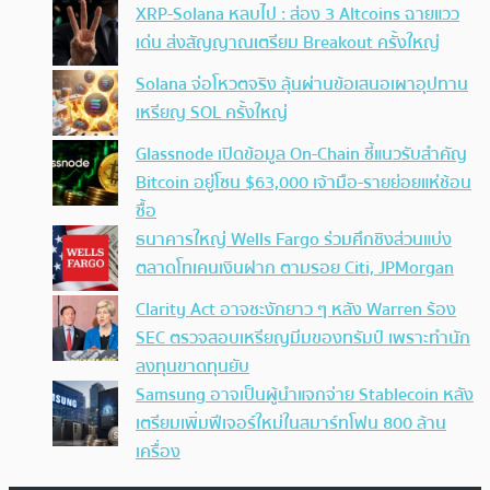
XRP-Solana หลบไป : ส่อง 3 Altcoins ฉายแวว
เด่น ส่งสัญญาณเตรียม Breakout ครั้งใหญ่
Solana จ่อโหวตจริง ลุ้นผ่านข้อเสนอเผาอุปทาน
เหรียญ SOL ครั้งใหญ่
Glassnode เปิดข้อมูล On-Chain ชี้แนวรับสำคัญ
Bitcoin อยู่โซน $63,000 เจ้ามือ-รายย่อยแห่ช้อน
ซื้อ
ธนาคารใหญ่ Wells Fargo ร่วมศึกชิงส่วนแบ่ง
ตลาดโทเคนเงินฝาก ตามรอย Citi, JPMorgan
Clarity Act อาจชะงักยาว ๆ หลัง Warren ร้อง
SEC ตรวจสอบเหรียญมีมของทรัมป์ เพราะทำนัก
ลงทุนขาดทุนยับ
Samsung อาจเป็นผู้นำแจกจ่าย Stablecoin หลัง
เตรียมเพิ่มฟีเจอร์ใหม่ในสมาร์ทโฟน 800 ล้าน
เครื่อง