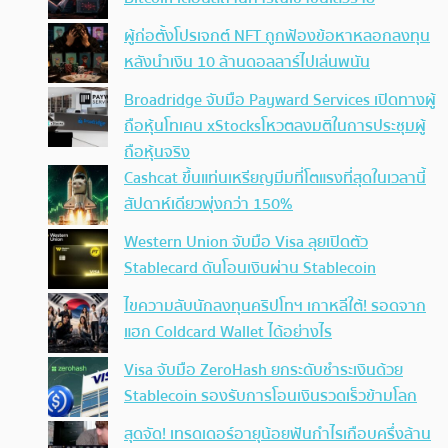
ผู้ก่อตั้งโปรเจกต์ NFT ถูกฟ้องข้อหาหลอกลงทุน
หลังนำเงิน 10 ล้านดอลลาร์ไปเล่นพนัน
Broadridge จับมือ Payward Services เปิดทางผู้
ถือหุ้นโทเคน xStocksโหวตลงมติในการประชุมผู้
ถือหุ้นจริง
Cashcat ขึ้นแท่นเหรียญมีมที่โตแรงที่สุดในเวลานี้
สัปดาห์เดียวพุ่งกว่า 150%
Western Union จับมือ Visa ลุยเปิดตัว
Stablecard ดันโอนเงินผ่าน Stablecoin
ไขความลับนักลงทุนคริปโทฯ เกาหลีใต้! รอดจาก
แฮก Coldcard Wallet ได้อย่างไร
Visa จับมือ ZeroHash ยกระดับชำระเงินด้วย
Stablecoin รองรับการโอนเงินรวดเร็วข้ามโลก
สุดจัด! เทรดเดอร์อายุน้อยฟันกำไรเกือบครึ่งล้าน