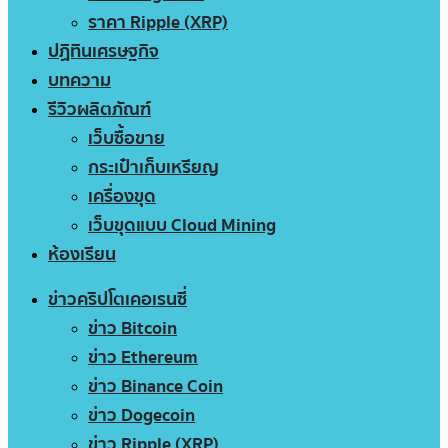
ราคา Ripple (XRP)
ปฏิทินเศรษฐกิจ
บทความ
รีวิวผลิตภัณฑ์
เว็บซื้อขาย
กระเป๋าเก็บเหรียญ
เครื่องขุด
เว็บขุดแบบ Cloud Mining
ห้องเรียน
ข่าวคริปโตเคอเรนซี่
ข่าว Bitcoin
ข่าว Ethereum
ข่าว Binance Coin
ข่าว Dogecoin
ข่าว Ripple (XRP)