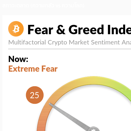
สภาวะตลาด (ความกลัว vs ความโลภ)