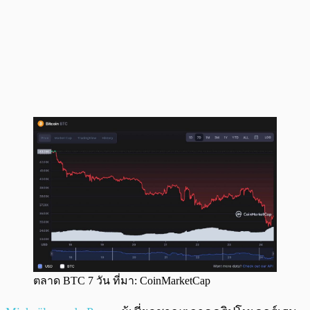
ตลาด BTC 7 วัน ที่มา: CoinMarketCap