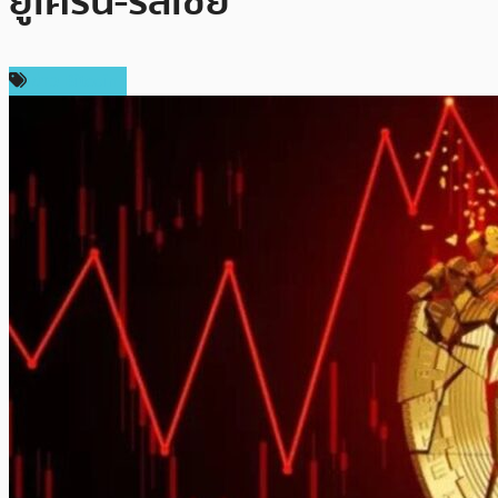
ยูเครน-รัสเซีย
ข่าว Bitcoin