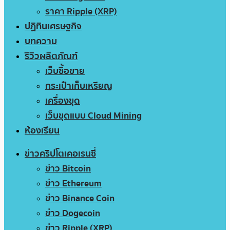
ราคา Ripple (XRP)
ปฏิทินเศรษฐกิจ
บทความ
รีวิวผลิตภัณฑ์
เว็บซื้อขาย
กระเป๋าเก็บเหรียญ
เครื่องขุด
เว็บขุดแบบ Cloud Mining
ห้องเรียน
ข่าวคริปโตเคอเรนซี่
ข่าว Bitcoin
ข่าว Ethereum
ข่าว Binance Coin
ข่าว Dogecoin
ข่าว Ripple (XRP)