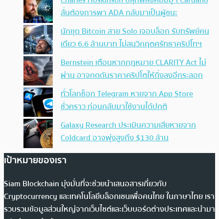
ลั่นต้องการพา ADA กลับมาเป็นผู้ชนะ
นักขุด Bitcoin สาย Solo เจอบล็อก รับทรัพย์คน
เดียว 6.6 ล้านบาท ไม่สนวิกฤตศรัทธาคริปโทฯ
Bernstein เตือนหากกฎหมาย CLARITY Act ไม่
ผ่าน อาจกดดันราคาคริปโตให้ดิ่งลงอีกระลอก
ทั่วโลกช็อก Telegram หายจาก App Store
ชั่วคราว ก่อนกลับมาใช้งานได้ปกติ
Galaxy Research ประเมินความเสียหายจาก
Coldcard อาจพุ่งสูงถึง $130 ล้าน
เป้าหมายของเรา
Siam Blockchain มุ่งมั่นที่จะช่วยนำเสนอสารเกี่ยวกับ
Cryptocurrency และเทคโนโลยีบล็อกเชนเพื่อคนไทย ในภาษาไทย เรา
รวบรวมข้อมูลส่วนใหญ่จากเว็บไซต์และเว็บบอร์ดต่างประเทศและนำมา