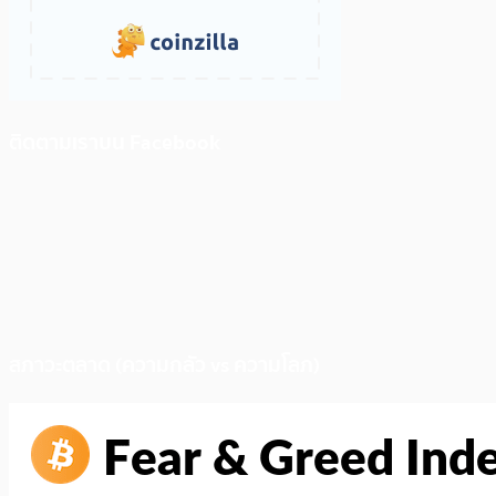
ติดตามเราบน Facebook
สภาวะตลาด (ความกลัว vs ความโลภ)