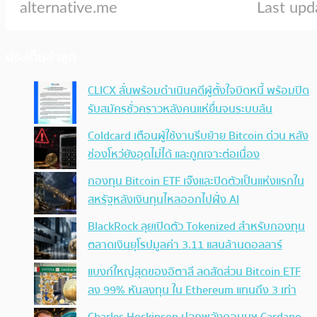
ประเด็นล่าสุด
CLICX ลั่นพร้อมดำเนินคดีผู้ตั้งใจบิดหนี้ พร้อมปิด
รับสมัครชั่วคราวหลังคนแห่ยื่นจนระบบล้น
Coldcard เตือนผู้ใช้งานรีบย้าย Bitcoin ด่วน หลัง
ช่องโหว่ยังอุดไม่ได้ และถูกเจาะต่อเนื่อง
กองทุน Bitcoin ETF เจ๊งและปิดตัวเป็นแห่งแรกใน
สหรัฐหลังเงินทุนไหลออกไปฝั่ง AI
BlackRock ลุยเปิดตัว Tokenized สำหรับกองทุน
ตลาดเงินยุโรปมูลค่า 3.11 แสนล้านดอลลาร์
แบงก์ใหญ่สุดของอิตาลี ลดสัดส่วน Bitcoin ETF
ลง 99% หันลงทุน ใน Ethereum แทนถึง 3 เท่า
Charles Hoskinson ปลุกพลังคอมมูฯ Cardano