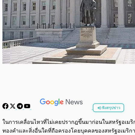
ฟังสรุปข่าว
พร้อมเล่น
ในการเคลื่อนไหวที่ไม่เคยปรากฎขึ้นมาก่อนในสหรัฐอเมริก
ทองคำและสิ่งอื่นใดที่ถือครองโดยบุคคลของสหรัฐอเมริกาใ