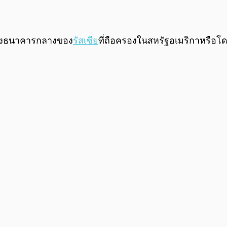
นของธนาคารกลางของ
รัสเซีย
ที่ถือครองในสหรัฐอเมริกาหรือโด