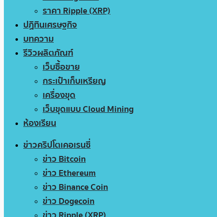
ราคา Ripple (XRP)
ปฏิทินเศรษฐกิจ
บทความ
รีวิวผลิตภัณฑ์
เว็บซื้อขาย
กระเป๋าเก็บเหรียญ
เครื่องขุด
เว็บขุดแบบ Cloud Mining
ห้องเรียน
ข่าวคริปโตเคอเรนซี่
ข่าว Bitcoin
ข่าว Ethereum
ข่าว Binance Coin
ข่าว Dogecoin
ข่าว Ripple (XRP)