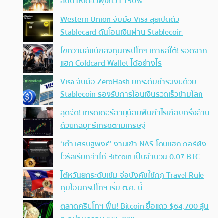
สัปดาห์เดียวพุ่งกว่า 150%
Western Union จับมือ Visa ลุยเปิดตัว
Stablecard ดันโอนเงินผ่าน Stablecoin
ไขความลับนักลงทุนคริปโทฯ เกาหลีใต้! รอดจาก
แฮก Coldcard Wallet ได้อย่างไร
Visa จับมือ ZeroHash ยกระดับชำระเงินด้วย
Stablecoin รองรับการโอนเงินรวดเร็วข้ามโลก
สุดจัด! เทรดเดอร์อายุน้อยฟันกำไรเกือบครึ่งล้าน
ด้วยกลยุทธ์เทรดตามเศรษฐี
‘เต๋า เศรษฐพงศ์’ งานเข้า NAS โดนแฮกเกอร์ฝัง
ไวรัสเรียกค่าไถ่ Bitcoin เป็นจำนวน 0.07 BTC
ไต้หวันยกระดับเข้ม จ่อบังคับใช้กฏ Travel Rule
คุมโอนคริปโทฯ เริ่ม ต.ค. นี้
ตลาดคริปโทฯ ฟื้น! Bitcoin ยื้อแถว $64,700 ลุ้น