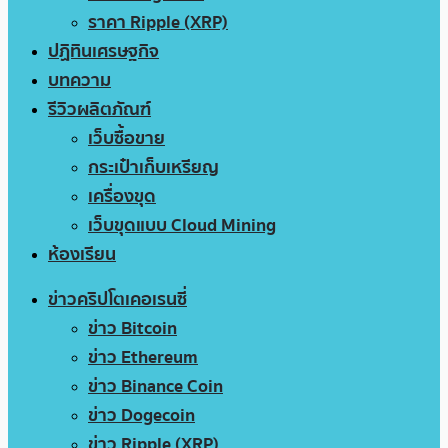
ราคา Ripple (XRP)
ปฏิทินเศรษฐกิจ
บทความ
รีวิวผลิตภัณฑ์
เว็บซื้อขาย
กระเป๋าเก็บเหรียญ
เครื่องขุด
เว็บขุดแบบ Cloud Mining
ห้องเรียน
ข่าวคริปโตเคอเรนซี่
ข่าว Bitcoin
ข่าว Ethereum
ข่าว Binance Coin
ข่าว Dogecoin
ข่าว Ripple (XRP)