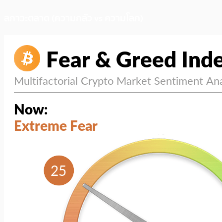
สภาวะตลาด (ความกลัว vs ความโลภ)