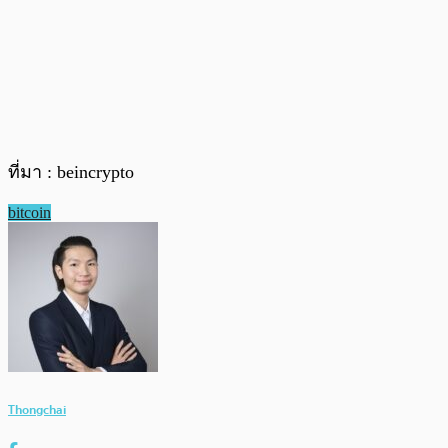
ที่มา : beincrypto
bitcoin
Thongchai