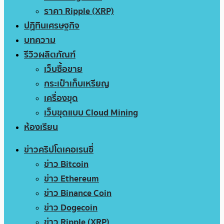
ราคา Ripple (XRP)
ปฏิทินเศรษฐกิจ
บทความ
รีวิวผลิตภัณฑ์
เว็บซื้อขาย
กระเป๋าเก็บเหรียญ
เครื่องขุด
เว็บขุดแบบ Cloud Mining
ห้องเรียน
ข่าวคริปโตเคอเรนซี่
ข่าว Bitcoin
ข่าว Ethereum
ข่าว Binance Coin
ข่าว Dogecoin
ข่าว Ripple (XRP)