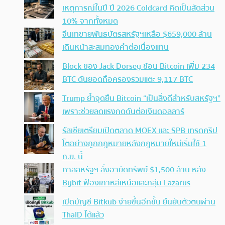
เหตุการณ์ในปี ปี 2026 Coldcard คิดเป็นสัดส่วน
10% จากทั้งหมด
จีนเทขายพันธบัตรสหรัฐฯเหลือ $659,000 ล้าน
เดินหน้าสะสมทองคำต่อเนื่องแทน
Block ของ Jack Dorsey ช้อน Bitcoin เพิ่ม 234
BTC ดันยอดถือครองรวมแตะ 9,117 BTC
Trump ย้ำจุดยืน Bitcoin “เป็นสิ่งดีสำหรับสหรัฐฯ”
เพราะช่วยลดแรงกดดันต่อเงินดอลลาร์
รัสเซียเตรียมเปิดตลาด MOEX และ SPB เทรดคริป
โตอย่างถูกกฎหมายหลังกฎหมายใหม่เริ่มใช้ 1
ก.ย. นี้
ศาลสหรัฐฯ สั่งอายัดทรัพย์ $1,500 ล้าน หลัง
Bybit ฟ้องเกาหลีเหนือและกลุ่ม Lazarus
เปิดบัญชี Bitkub ง่ายขึ้นอีกขั้น ยืนยันตัวตนผ่าน
ThaID ได้แล้ว