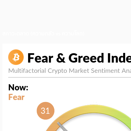
สภาวะตลาด (ความกลัว vs ความโลภ)