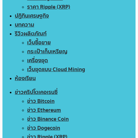
ราคา Ripple (XRP)
ปฏิทินเศรษฐกิจ
บทความ
รีวิวผลิตภัณฑ์
เว็บซื้อขาย
กระเป๋าเก็บเหรียญ
เครื่องขุด
เว็บขุดแบบ Cloud Mining
ห้องเรียน
ข่าวคริปโตเคอเรนซี่
ข่าว Bitcoin
ข่าว Ethereum
ข่าว Binance Coin
ข่าว Dogecoin
ข่าว Ripple (XRP)