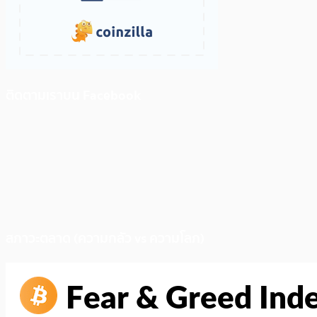
ติดตามเราบน Facebook
สภาวะตลาด (ความกลัว vs ความโลภ)