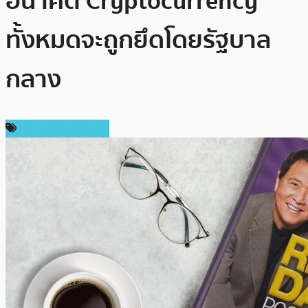
อนาคต Cryptocurrency
ทั้งหมดจะถูกยึดโดยรัฐบาล
กลาง
ข่าวคริปโตเคอเรนซี่