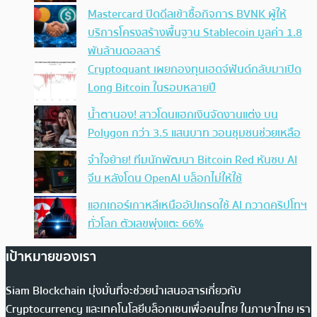
Mastercard ปิดดีลเข้าซื้อกิจการ BVNK ผู้ให้
บริการโครงสร้างพื้นฐาน Stablecoin มูลค่า 1.8
พันล้านดอลลาร์
Cryptoquant เผยกองทุนเฮดจ์ฟันด์กลับมาเปิด
Long Bitcoin ในรอบหลายปี
น้ำตานอง! สาวโดนแฮกเงินจัดงานแต่ง บน
Polygon กว่า 3.5 แสนบาท วอนชุมชนช่วยเหลือ
จำใจย้าย! ทีมนักพัฒนา Bitcoin Red หันซบ AI
จีน หลังโดน OpenAI บล็อกไม่ให้ใช้
แฮกเกอร์เกาหลีเหนืออัปเกรดใช้ AI กวาดคริปโทฯ
ทั่วโลก ตัวเลขพุ่งแตะ 66%
เป้าหมายของเรา
Siam Blockchain มุ่งมั่นที่จะช่วยนำเสนอสารเกี่ยวกับ
Cryptocurrency และเทคโนโลยีบล็อกเชนเพื่อคนไทย ในภาษาไทย เรา