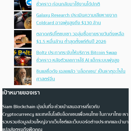
ชั่วคราว ก่อนกลับมาใช้งานได้ปกติ
Galaxy Research ประเมินความเสียหายจาก
Coldcard อาจพุ่งสูงถึง $130 ล้าน
ตลาดคริปโตซบเซา วอลุ่มซื้อขายรายวันดิ่งเหลือ
$1.5 หมื่นล้าน ต่ำสุดตั้งแต่ต้นปี 2026
Boltz ประกาศระงับให้บริการ Bitcoin Swap
ชั่วคราว หลังตัวเลขการใช้ AI แฮ็กระบบพุ่งสูง
ซินแสชื่อดัง เฉลยแล้ว ‘บล็อกเชน’ เป็นธาตุอะไรใน
ศาสตร์จีน
เป้าหมายของเรา
Siam Blockchain มุ่งมั่นที่จะช่วยนำเสนอสารเกี่ยวกับ
Cryptocurrency และเทคโนโลยีบล็อกเชนเพื่อคนไทย ในภาษาไทย เรา
รวบรวมข้อมูลส่วนใหญ่จากเว็บไซต์และเว็บบอร์ดต่างประเทศและนำมา
แปลส่งตรงถึงฟีดคุณ