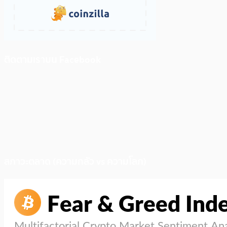
ติดตามเราบน Facebook
สภาวะตลาด (ความกลัว vs ความโลภ)