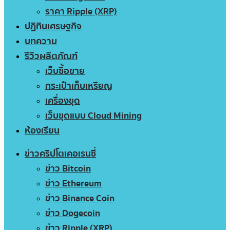
ราคา Ripple (XRP)
ปฏิทินเศรษฐกิจ
บทความ
รีวิวผลิตภัณฑ์
เว็บซื้อขาย
กระเป๋าเก็บเหรียญ
เครื่องขุด
เว็บขุดแบบ Cloud Mining
ห้องเรียน
ข่าวคริปโตเคอเรนซี่
ข่าว Bitcoin
ข่าว Ethereum
ข่าว Binance Coin
ข่าว Dogecoin
ข่าว Ripple (XRP)