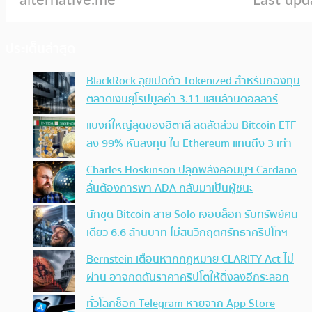
ประเด็นล่าสุด
BlackRock ลุยเปิดตัว Tokenized สำหรับกองทุน
ตลาดเงินยุโรปมูลค่า 3.11 แสนล้านดอลลาร์
แบงก์ใหญ่สุดของอิตาลี ลดสัดส่วน Bitcoin ETF
ลง 99% หันลงทุน ใน Ethereum แทนถึง 3 เท่า
Charles Hoskinson ปลุกพลังคอมมูฯ Cardano
ลั่นต้องการพา ADA กลับมาเป็นผู้ชนะ
นักขุด Bitcoin สาย Solo เจอบล็อก รับทรัพย์คน
เดียว 6.6 ล้านบาท ไม่สนวิกฤตศรัทธาคริปโทฯ
Bernstein เตือนหากกฎหมาย CLARITY Act ไม่
ผ่าน อาจกดดันราคาคริปโตให้ดิ่งลงอีกระลอก
ทั่วโลกช็อก Telegram หายจาก App Store