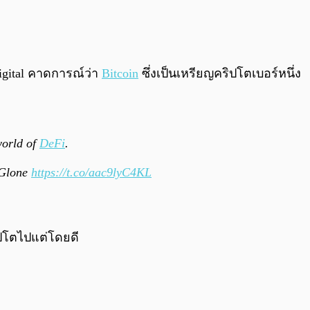
0:00
/
0:00
igital คาดการณ์ว่า
Bitcoin
ซึ่งเป็นเหรียญคริปโตเบอร์หนึ่ง
world of
DeFi
.
cGlone
https://t.co/aac9lyC4KL
ปโตไปแต่โดยดี