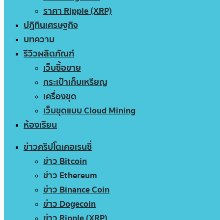
ราคา Ripple (XRP)
ปฏิทินเศรษฐกิจ
บทความ
รีวิวผลิตภัณฑ์
เว็บซื้อขาย
กระเป๋าเก็บเหรียญ
เครื่องขุด
เว็บขุดแบบ Cloud Mining
ห้องเรียน
ข่าวคริปโตเคอเรนซี่
ข่าว Bitcoin
ข่าว Ethereum
ข่าว Binance Coin
ข่าว Dogecoin
ข่าว Ripple (XRP)