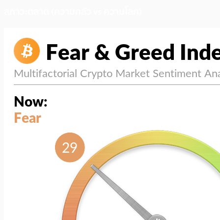
สภาวะตลาด (ความกลัว vs ความโลภ)