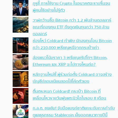
กูรูชี้ การใช้งาน Crypto ในอนาคตจะราบรื่นจน
ผู้คนใช้อย่างไม่รู้ตัว
วาฬกว้านซื้อ Bitcoin กว่า 1.2 พันล้านดอลลาร์
ขณะที่กองทุน ETF ดึงดูดเงินทุนกว่า 750 ล้าน
ดอลลาร์
ช่องโหว่ Coldcard ทำพิษ นักลงทุนโอน Bitcoin
กว่า 210,000 เหรียญหนีจากกระเป๋าเก่า
ส่องแนวโน้มราคา 3 เหรียญคริปโทฯ Bitcoin,
Ethereum และ XRP จะไปทางไหนต่อ?
หลักฐานใหม่ชี้ ผู้ร่วมก่อตั้ง Coldcard อาจสร้าง
บัญชีปลอมเนียนสอดไส้โค้ดตัวเอง
ตื่นตระหนก Coldcard! กระเป๋า Bitcoin ที่
เคลื่อนไหวรายวันพุ่งแตะนิวไฮในรอบ 8 เดือน
ก.ล.ต. ชงเข้ม! จับมือแบงก์ชาติยกระดับการกำกับ
ดูแลธุรกรรม Stablecoin เล็งออกแนวทางปีนี้