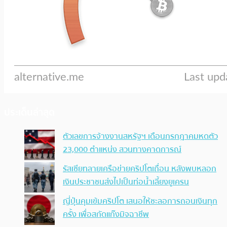
ประเด็นล่าสุด
ตัวเลขการจ้างงานสหรัฐฯ เดือนกรกฎาคมหดตัว
23,000 ตำแหน่ง สวนทางคาดการณ์
รัสเซียทลายเครือข่ายคริปโตเถื่อน หลังพบหลอก
เงินประชาชนส่งไปเป็นท่อน้ำเลี้ยงยูเครน
ญี่ปุ่นคุมเข้มคริปโต เสนอให้ชะลอการถอนเงินทุก
ครั้ง เพื่อสกัดแก๊งมิจฉาชีพ