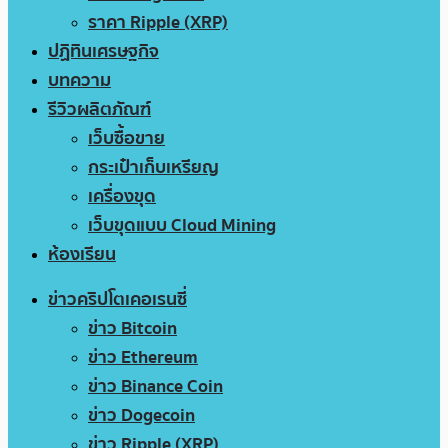
ราคา Ripple (XRP)
ปฏิทินเศรษฐกิจ
บทความ
รีวิวผลิตภัณฑ์
เว็บซื้อขาย
กระเป๋าเก็บเหรียญ
เครื่องขุด
เว็บขุดแบบ Cloud Mining
ห้องเรียน
ข่าวคริปโตเคอเรนซี่
ข่าว Bitcoin
ข่าว Ethereum
ข่าว Binance Coin
ข่าว Dogecoin
ข่าว Ripple (XRP)