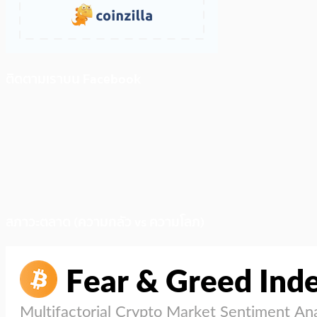
ติดตามเราบน Facebook
สภาวะตลาด (ความกลัว vs ความโลภ)