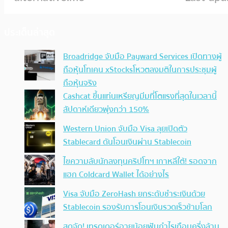
ประเด็นล่าสุด
Broadridge จับมือ Payward Services เปิดทางผู้
ถือหุ้นโทเคน xStocksโหวตลงมติในการประชุมผู้
ถือหุ้นจริง
Cashcat ขึ้นแท่นเหรียญมีมที่โตแรงที่สุดในเวลานี้
สัปดาห์เดียวพุ่งกว่า 150%
Western Union จับมือ Visa ลุยเปิดตัว
Stablecard ดันโอนเงินผ่าน Stablecoin
ไขความลับนักลงทุนคริปโทฯ เกาหลีใต้! รอดจาก
แฮก Coldcard Wallet ได้อย่างไร
Visa จับมือ ZeroHash ยกระดับชำระเงินด้วย
Stablecoin รองรับการโอนเงินรวดเร็วข้ามโลก
สุดจัด! เทรดเดอร์อายุน้อยฟันกำไรเกือบครึ่งล้าน