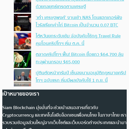
ด้วยกลยุทธ์เทรดตามเศรษฐี
‘เต๋า เศรษฐพงศ์’ งานเข้า NAS โดนแฮกเกอร์ฝัง
ไวรัสเรียกค่าไถ่ Bitcoin เป็นจำนวน 0.07 BTC
ไต้หวันยกระดับเข้ม จ่อบังคับใช้กฏ Travel Rule
คุมโอนคริปโทฯ เริ่ม ต.ค. นี้
ตลาดคริปโทฯ ฟื้น! Bitcoin ยื้อแถว $64,700 ลุ้น
ทะลุผ่านกรอบ $65,000
ปูตินตัดหน้าทรัมป์ เซ็นลงนามอนุมัติกฎหมายคริป
โทฯ ฉบับแรก เริ่มมีผลบังคับใช้ 1 ก.ย. นี้
เป้าหมายของเรา
Siam Blockchain มุ่งมั่นที่จะช่วยนำเสนอสารเกี่ยวกับ
Cryptocurrency และเทคโนโลยีบล็อกเชนเพื่อคนไทย ในภาษาไทย เรา
รวบรวมข้อมูลส่วนใหญ่จากเว็บไซต์และเว็บบอร์ดต่างประเทศและนำมา