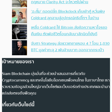
กฎหมาย Clarity Act จะโหวตไม่ผ่าน
‘อ.ตั๊ม’ ถอดปลั้ก Blockclock เก็บเข้าตู้ หวั่นพิษ
Coldcard ลุกลามสู่อุปกรณ์คริปโทฯ ในบ้าน
เหยื่อ Coldcard ใช้ Bitcoin ส่งข้อความหาโจรขอ
คืนเงิน ตัดพ้อชีวิตโอนกลับมาสักนิดก็ยังดี
จับตา Strategy ส่อแววเทขายรอบ 4 ? โอน 1,030
BTC มูลค่าทะลุ 2 พันล้านบาท ออกจากกระเป๋า
เป้าหมายของเรา
Siam Blockchain มุ่งมั่นที่จะช่วยนำเสนอสารเกี่ยวกับ
Cryptocurrency และเทคโนโลยีบล็อกเชนเพื่อคนไทย ในภาษาไทย เรา
รวบรวมข้อมูลส่วนใหญ่จากเว็บไซต์และเว็บบอร์ดต่างประเทศและนำมา
แปลส่งตรงถึงฟีดคุณ
เกี่ยวกับเว็บไซต์นี้