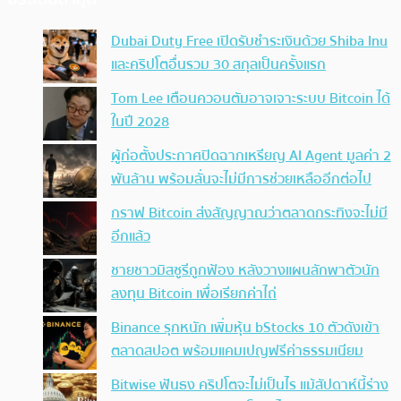
Dubai Duty Free เปิดรับชำระเงินด้วย Shiba Inu
และคริปโตอื่นรวม 30 สกุลเป็นครั้งแรก
Tom Lee เตือนควอนตัมอาจเจาะระบบ Bitcoin ได้
ในปี 2028
ผู้ก่อตั้งประกาศปิดฉากเหรียญ AI Agent มูลค่า 2
พันล้าน พร้อมลั่นจะไม่มีการช่วยเหลืออีกต่อไป
กราฟ Bitcoin ส่งสัญญาณว่าตลาดกระทิงจะไม่มี
อีกแล้ว
ชายชาวมิสซูรีถูกฟ้อง หลังวางแผนลักพาตัวนัก
ลงทุน Bitcoin เพื่อเรียกค่าไถ่
Binance รุกหนัก เพิ่มหุ้น bStocks 10 ตัวดังเข้า
ตลาดสปอต พร้อมแคมเปญฟรีค่าธรรมเนียม
Bitwise ฟันธง คริปโตจะไม่เป็นไร แม้สัปดาห์นี้ร่าง