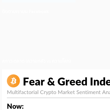
ติดตามเราบน Facebook
สภาวะตลาด (ความกลัว vs ความโลภ)