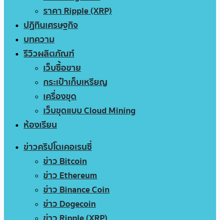
ราคา Ripple (XRP)
ปฏิทินเศรษฐกิจ
บทความ
รีวิวผลิตภัณฑ์
เว็บซื้อขาย
กระเป๋าเก็บเหรียญ
เครื่องขุด
เว็บขุดแบบ Cloud Mining
ห้องเรียน
ข่าวคริปโตเคอเรนซี่
ข่าว Bitcoin
ข่าว Ethereum
ข่าว Binance Coin
ข่าว Dogecoin
ข่าว Ripple (XRP)